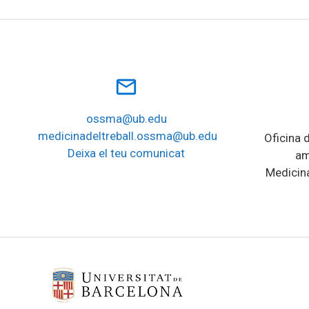
mail_outline
ossma@ub.edu
medicinadeltreball.ossma@ub.edu
Oficina d
Deixa el teu comunicat
am
Medicina