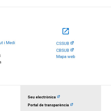
open_in_new
t i Medi 
CSSUB
CBSUB
8
Mapa web
a
Seu electrònica
Portal de transparència