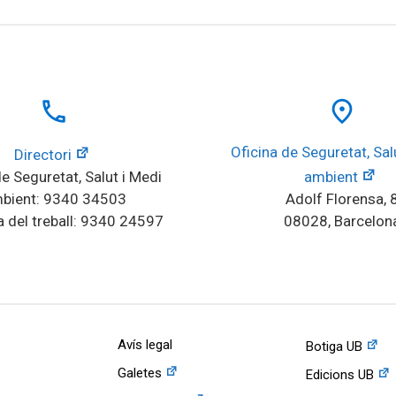
local_phone
place
Oficina de Seguretat, Salu
Directori
e Seguretat, Salut i Medi 
ambient
bient: 9340 34503
Adolf Florensa, 
 del treball: 9340 24597
08028, Barcelon
Avís legal
Botiga UB
Galetes
Edicions UB