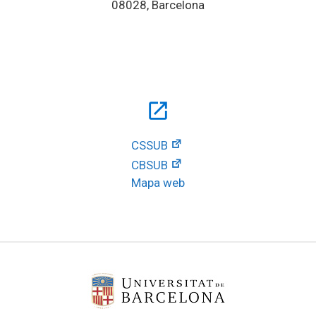
08028, Barcelona
open_in_new
CSSUB
CBSUB
Mapa web