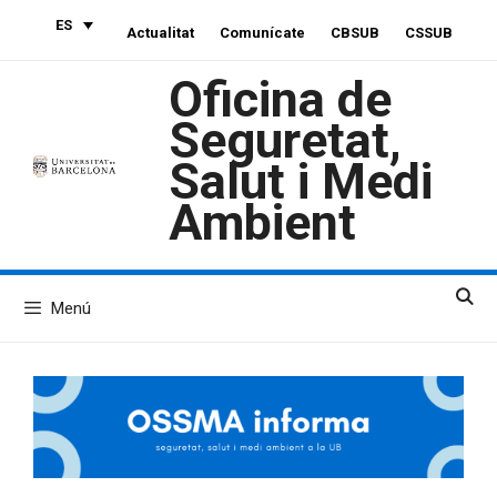
Saltar
ES
Actualitat
Comunícate
CBSUB
CSSUB
al
contenido
Oficina de
Seguretat,
Salut i Medi
Ambient
Menú