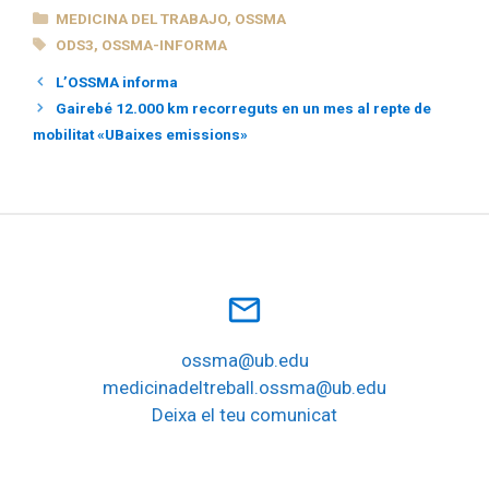
CATEGORÍAS
MEDICINA DEL TRABAJO
,
OSSMA
ETIQUETAS
ODS3
,
OSSMA-INFORMA
L’OSSMA informa
Gairebé 12.000 km recorreguts en un mes al repte de
mobilitat «UBaixes emissions»
mail_outline
ossma@ub.edu
medicinadeltreball.ossma@ub.edu
Deixa el teu comunicat