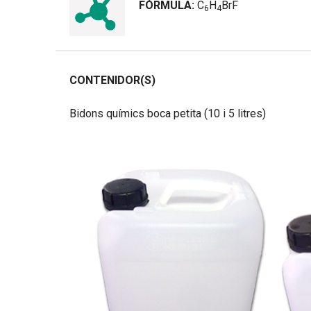
FÓRMULA:
C
H
BrF
6
4
CONTENIDOR(S)
Bidons químics boca petita (10 i 5 litres)