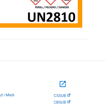
open_in_new
t i Medi 
CSSUB
CBSUB