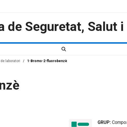
a de Seguretat, Salut 
de laboratori
/
1-Bromo-2-fluorobenzè
nzè
GRUP:
Compos