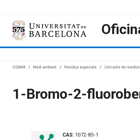
Saltar
al
contenido
Oficin
OSSMA
/
Medi ambient
/
Residus especials
/
Cercador de residus 
1-Bromo-2-fluorobe
CAS:
1072-85-1