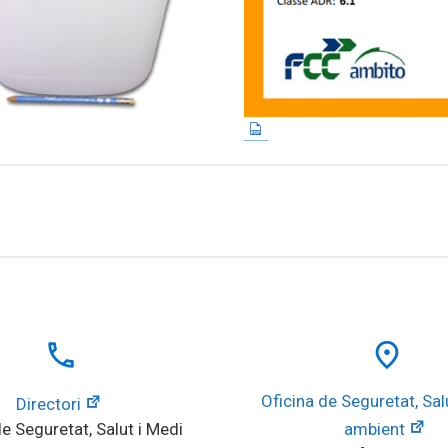
local_phone
place
Oficina de Seguretat, Salu
Directori
e Seguretat, Salut i Medi 
ambient