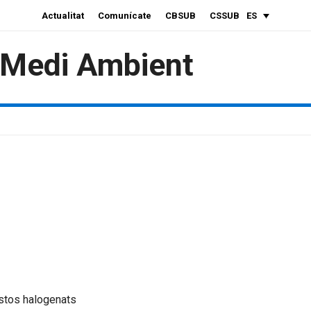
Actualitat
Comunícate
CBSUB
CSSUB
ES
i Medi Ambient
tos halogenats