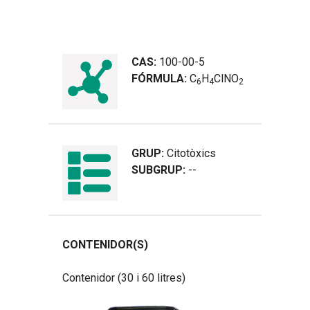
CAS:
100-00-5
FÓRMULA:
C
H
ClNO
6
4
2
GRUP:
Citotòxics
SUBGRUP:
--
CONTENIDOR(S)
Contenidor (30 i 60 litres)