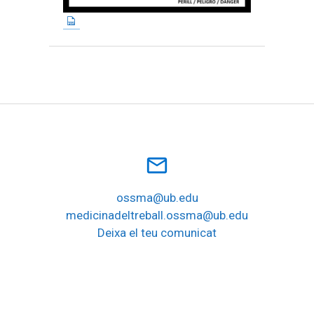
mail_outline
ossma@ub.edu
medicinadeltreball.ossma@ub.edu
Deixa el teu comunicat