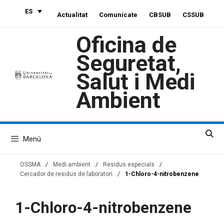
Saltar
ES
Actualitat
Comunícate
CBSUB
CSSUB
al
contenido
Oficina de
Seguretat,
Salut i Medi
Ambient
Menú
OSSMA
/
Medi ambient
/
Residus especials
/
Cercador de residus de laboratori
/
1-Chloro-4-nitrobenzene
1-Chloro-4-nitrobenzene