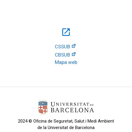
open_in_new
CSSUB
CBSUB
Mapa web
2024 © Oficina de Seguretat, Salut i Medi Ambient
de la Universitat de Barcelona