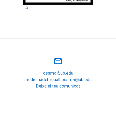
mail_outline
ossma@ub.edu
medicinadeltreball.ossma@ub.edu
Deixa el teu comunicat