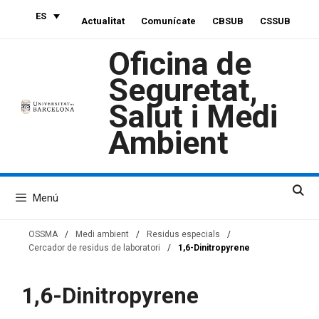
Saltar
ES
Actualitat
Comunícate
CBSUB
CSSUB
al
contenido
Oficina de
Seguretat,
Salut i Medi
Ambient
Menú
OSSMA
/
Medi ambient
/
Residus especials
/
Cercador de residus de laboratori
/
1,6-Dinitropyrene
1,6-Dinitropyrene