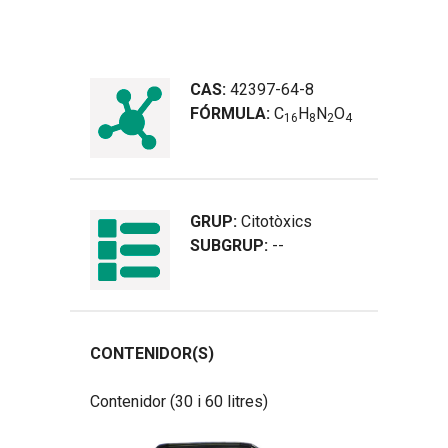
CAS:
42397-64-8
FÓRMULA:
C
H
N
O
1
6
8
2
4
GRUP:
Citotòxics
SUBGRUP:
--
CONTENIDOR(S)
Contenidor (30 i 60 litres)