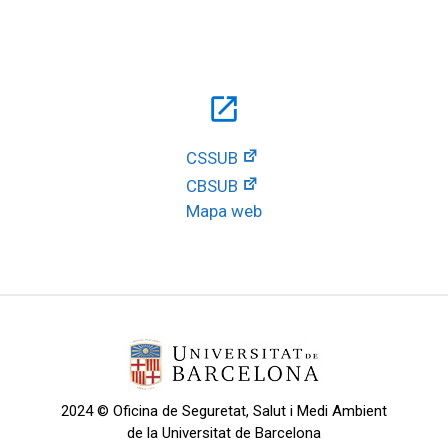
open_in_new
CSSUB
CBSUB
Mapa web
2024 © Oficina de Seguretat, Salut i Medi Ambient
de la Universitat de Barcelona