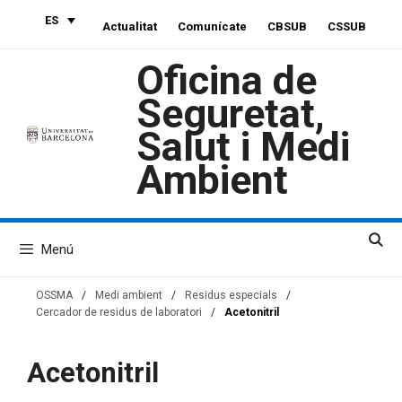
Saltar
ES
Actualitat
Comunícate
CBSUB
CSSUB
al
contenido
Oficina de
Seguretat,
Salut i Medi
Ambient
Menú
OSSMA
/
Medi ambient
/
Residus especials
/
Cercador de residus de laboratori
/
Acetonitril
Acetonitril