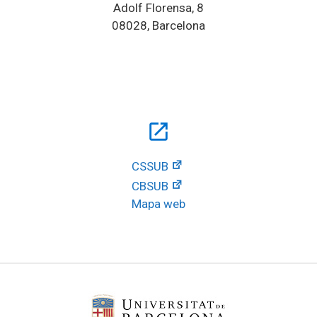
Adolf Florensa, 8
08028, Barcelona
open_in_new
CSSUB
CBSUB
Mapa web