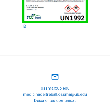
mail_outline
ossma@ub.edu
medicinadeltreball.ossma@ub.edu
Deixa el teu comunicat