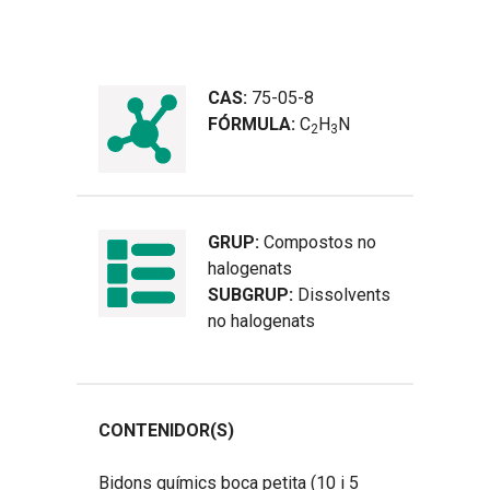
CAS:
75-05-8
FÓRMULA:
C
H
N
2
3
GRUP:
Compostos no
halogenats
SUBGRUP:
Dissolvents
no halogenats
CONTENIDOR(S)
Bidons químics boca petita (10 i 5