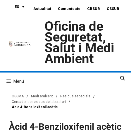
Saltar
ES
Actualitat
Comunícate
CBSUB
CSSUB
al
contenido
Oficina de
Seguretat,
Salut i Medi
Ambient
Menú
OSSMA
/
Medi ambient
/
Residus especials
/
Cercador de residus de laboratori
/
Àcid 4-Benziloxifenil acètic
Àcid 4-Benziloxifenil acètic