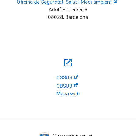
Oficina de Seguretat, Salut i Medi ambient
Adolf Florensa, 8
08028, Barcelona
open_in_new
CSSUB
CBSUB
Mapa web