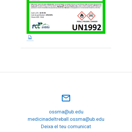
mail_outline
ossma@ub.edu
medicinadeltreball.ossma@ub.edu
Deixa el teu comunicat