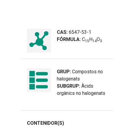
CAS:
6547-53-1
FÓRMULA:
C
H
O
1
5
1
4
3
GRUP:
Compostos no
halogenats
SUBGRUP:
Àcids
orgànics no halogenats
CONTENIDOR(S)