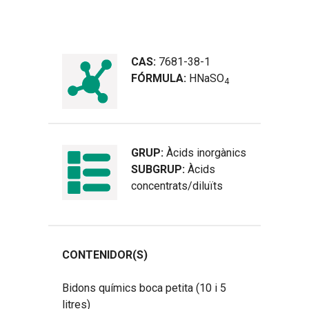
CAS:
7681-38-1
FÓRMULA:
HNaSO
4
GRUP:
Àcids inorgànics
SUBGRUP:
Àcids
concentrats/diluïts
CONTENIDOR(S)
Bidons químics boca petita (10 i 5
litres)