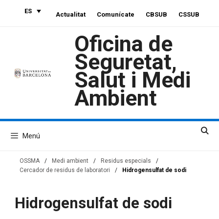
Saltar
ES
Actualitat
Comunícate
CBSUB
CSSUB
al
contenido
Oficina de
Seguretat,
Salut i Medi
Ambient
Menú
OSSMA
/
Medi ambient
/
Residus especials
/
Cercador de residus de laboratori
/
Hidrogensulfat de sodi
Hidrogensulfat de sodi