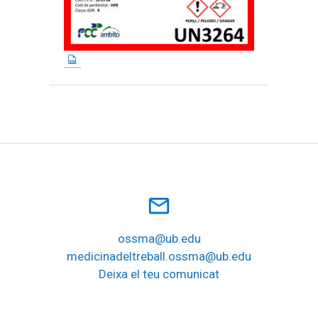
mail_outline
ossma@ub.edu
medicinadeltreball.ossma@ub.edu
Deixa el teu comunicat