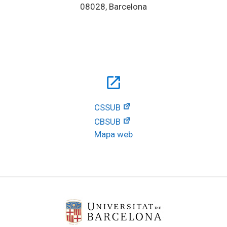
08028, Barcelona
open_in_new
CSSUB
CBSUB
Mapa web