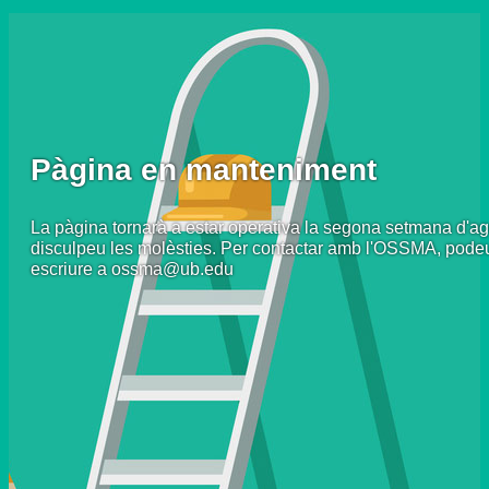
Pàgina en manteniment
La pàgina tornarà a estar operativa la segona setmana d'ag
disculpeu les molèsties. Per contactar amb l'OSSMA, pode
escriure a ossma@ub.edu