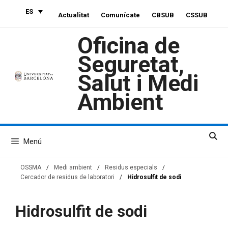
Saltar
ES
Actualitat
Comunícate
CBSUB
CSSUB
al
contenido
Oficina de
Seguretat,
Salut i Medi
Ambient
Menú
OSSMA
/
Medi ambient
/
Residus especials
/
Cercador de residus de laboratori
/
Hidrosulfit de sodi
Hidrosulfit de sodi