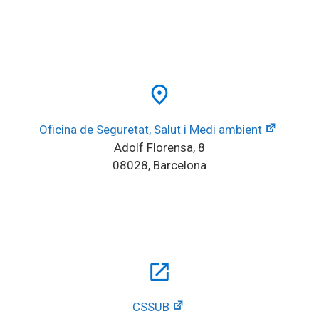
place
Oficina de Seguretat, Salut i Medi ambient
Adolf Florensa, 8
08028, Barcelona
open_in_new
CSSUB