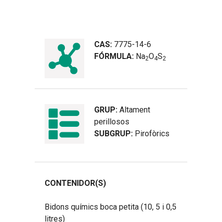
CAS:
7775-14-6
FÓRMULA:
Na
O
S
2
4
2
GRUP:
Altament
perillosos
SUBGRUP:
Pirofòrics
CONTENIDOR(S)
Bidons químics boca petita (10, 5 i 0,5
litres)