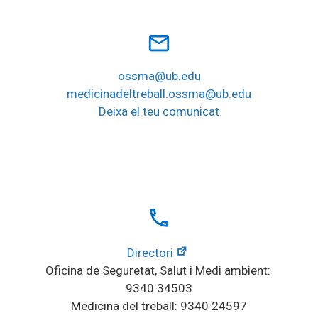
mail_outline
ossma@ub.edu
medicinadeltreball.ossma@ub.edu
Deixa el teu comunicat
local_phone
Directori
Oficina de Seguretat, Salut i Medi ambient: 
9340 34503
Medicina del treball: 9340 24597