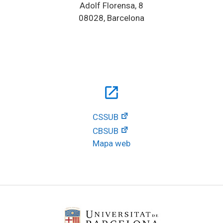
Adolf Florensa, 8
08028, Barcelona
open_in_new
CSSUB
CBSUB
Mapa web