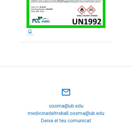
mail_outline
ossma@ub.edu
medicinadeltreball.ossma@ub.edu
Deixa el teu comunicat