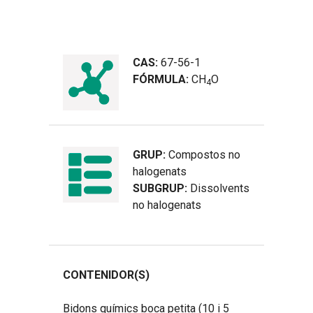
CAS:
67-56-1
FÓRMULA:
CH
O
4
GRUP:
Compostos no
halogenats
SUBGRUP:
Dissolvents
no halogenats
CONTENIDOR(S)
Bidons químics boca petita (10 i 5