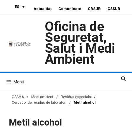
Saltar
ES
Actualitat
Comunícate
CBSUB
CSSUB
al
contenido
Oficina de
Seguretat,
Salut i Medi
Ambient
Menú
OSSMA
/
Medi ambient
/
Residus especials
/
Cercador de residus de laboratori
/
Metil alcohol
Metil alcohol