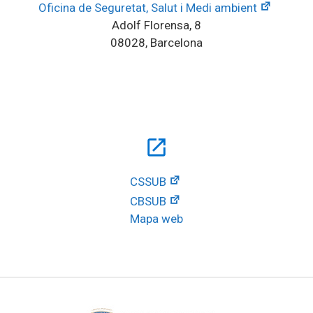
Oficina de Seguretat, Salut i Medi ambient
Adolf Florensa, 8
08028, Barcelona
open_in_new
CSSUB
CBSUB
Mapa web