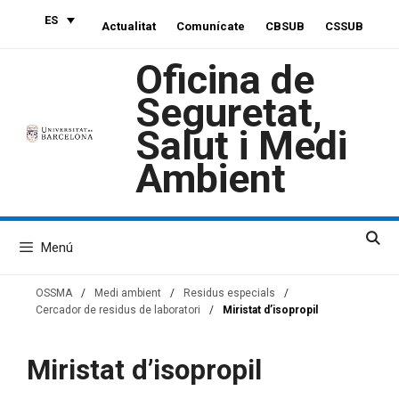
Saltar
ES
Actualitat
Comunícate
CBSUB
CSSUB
al
contenido
Oficina de
Seguretat,
Salut i Medi
Ambient
Menú
OSSMA
/
Medi ambient
/
Residus especials
/
Cercador de residus de laboratori
/
Miristat d’isopropil
Miristat d’isopropil