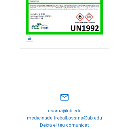
mail_outline
ossma@ub.edu
medicinadeltreball.ossma@ub.edu
Deixa el teu comunicat