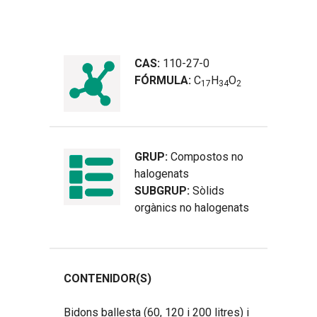
CAS:
110-27-0
FÓRMULA:
C
H
O
1
7
3
4
2
GRUP:
Compostos no
halogenats
SUBGRUP:
Sòlids
orgànics no halogenats
CONTENIDOR(S)
Bidons ballesta (60, 120 i 200 litres) i