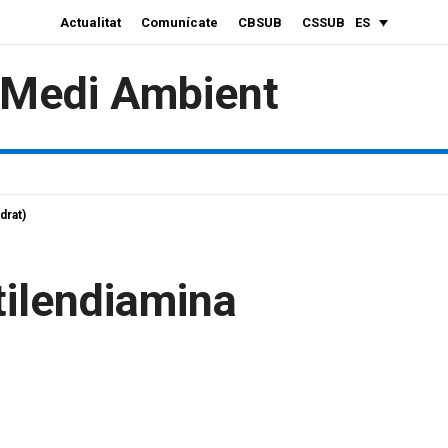
Actualitat
Comunícate
CBSUB
CSSUB
ES
i Medi Ambient
drat)
etilendiamina