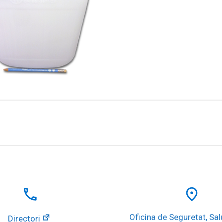
local_phone
place
Oficina de Seguretat, Salu
Directori