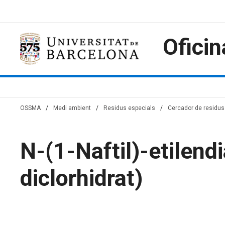
Saltar
al
contenido
Oficin
OSSMA
/
Medi ambient
/
Residus especials
/
Cercador de residus 
N-(1-Naftil)-etilend
diclorhidrat)