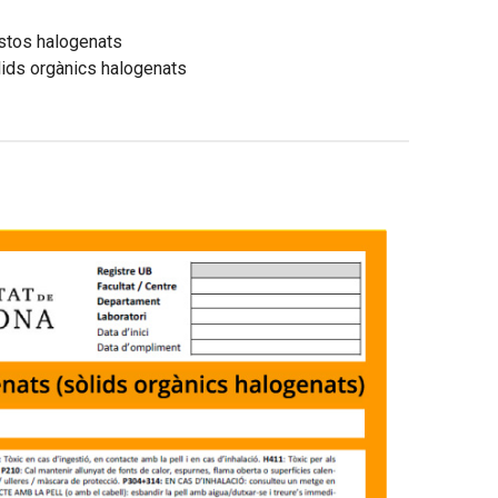
tos halogenats
ids orgànics halogenats