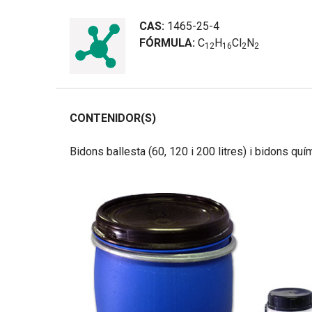
CAS:
1465-25-4
FÓRMULA:
C
H
Cl
N
1
2
1
6
2
2
CONTENIDOR(S)
Bidons ballesta (60, 120 i 200 litres) i bidons quí