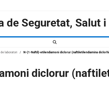
a de Seguretat, Salut 
de laboratori
/
N-(1-Naftil)-etilendiamoni diclorur (naftiletilendiamina diclorhi
iamoni diclorur (naftil