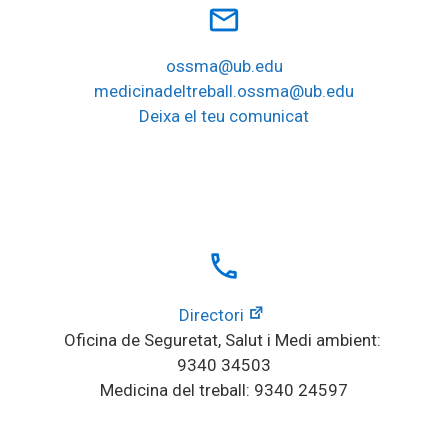
mail_outline
ossma@ub.edu
medicinadeltreball.ossma@ub.edu
Deixa el teu comunicat
local_phone
Directori
Oficina de Seguretat, Salut i Medi ambient: 
9340 34503
Medicina del treball: 9340 24597