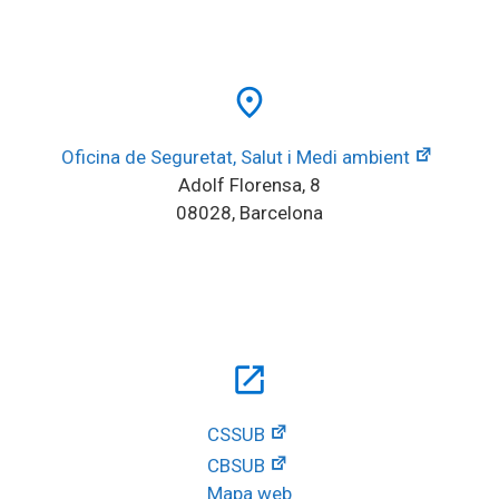
place
Oficina de Seguretat, Salut i Medi ambient
Adolf Florensa, 8
08028, Barcelona
open_in_new
CSSUB
CBSUB
Mapa web