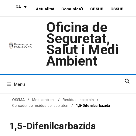
Vés
CA
Actualitat
Comunica’t
CBSUB
CSSUB
al
contingut
Oficina de
Seguretat,
Salut i Medi
Ambient
Menú
OSSMA
/
Medi ambient
/
Residus especials
/
Cercador de residus de laboratori
/
1,5-Difenilcarbazida
1,5-Difenilcarbazida