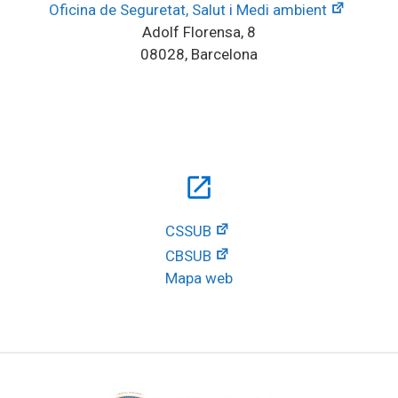
Oficina de Seguretat, Salut i Medi ambient
Adolf Florensa, 8
08028, Barcelona
open_in_new
CSSUB
CBSUB
Mapa web