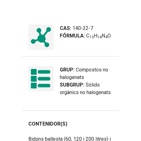
CAS:
140-22-7
FÓRMULA:
C
H
N
O
1
3
1
4
4
GRUP:
Compostos no
halogenats
SUBGRUP:
Sòlids
orgànics no halogenats
CONTENIDOR(S)
Bidons ballesta (60, 120 i 200 litres) i