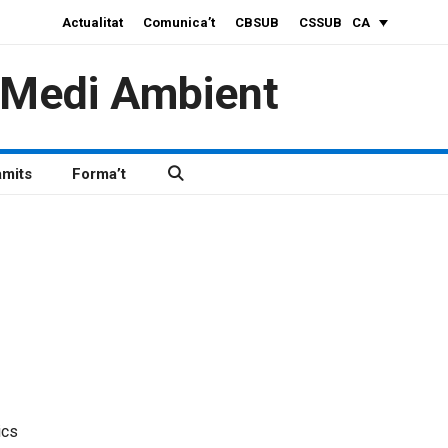
Actualitat
Comunica’t
CBSUB
CSSUB
CA
i Medi Ambient
àmits
Forma’t
ics