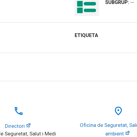
SUBGRUP:
--
ETIQUETA
local_phone
place
Oficina de Seguretat, Salu
Directori
e Seguretat, Salut i Medi 
ambient