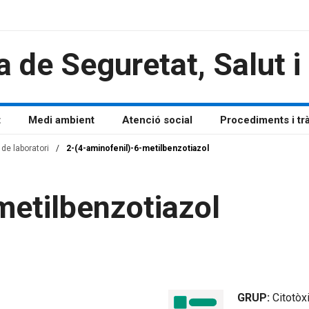
a de Seguretat, Salut 
t
Medi ambient
Atenció social
Procediments i tr
de laboratori
/
2-(4-aminofenil)-6-metilbenzotiazol
metilbenzotiazol
GRUP:
Citotòx