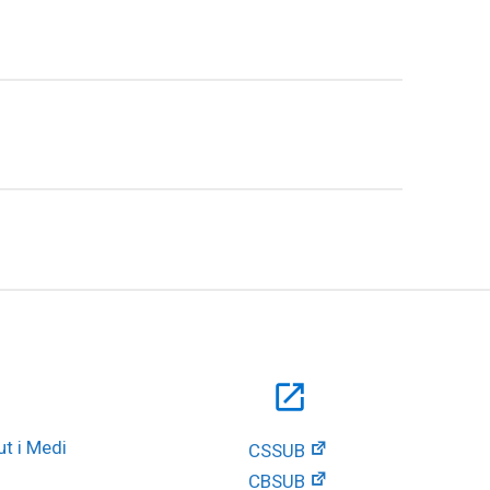
open_in_new
t i Medi 
CSSUB
CBSUB