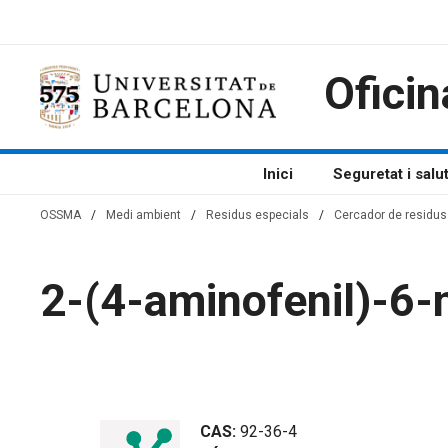
Vés
al
contingut
Oficin
Inici
Seguretat i salu
OSSMA
/
Medi ambient
/
Residus especials
/
Cercador de residus 
2-(4-aminofenil)-6-
CAS:
92-36-4