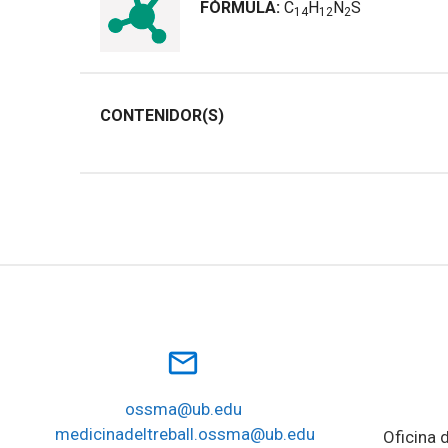
FÓRMULA:
C
H
N
S
1
4
1
2
2
CONTENIDOR(S)
mail_outline
ossma@ub.edu
medicinadeltreball.ossma@ub.edu
Oficina d