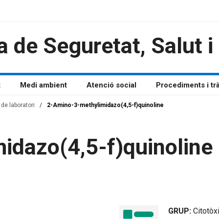
a de Seguretat, Salut 
t
Medi ambient
Atenció social
Procediments i tr
de laboratori
/
2-Amino-3-methylimidazo(4,5-f)quinoline
idazo(4,5-f)quinoline
GRUP:
Citotòx