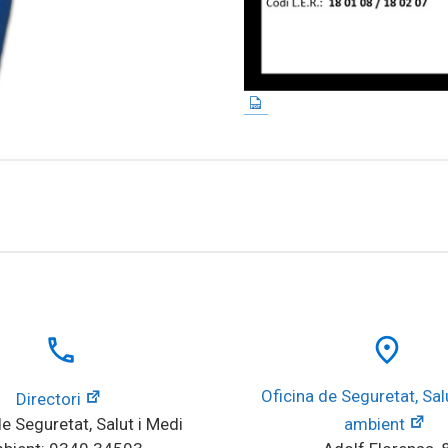
local_phone
place
Oficina de Seguretat, Salu
Directori
e Seguretat, Salut i Medi 
ambient