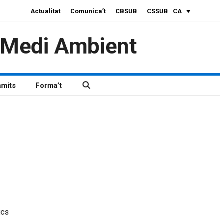
Actualitat
Comunica’t
CBSUB
CSSUB
CA
i Medi Ambient
àmits
Forma’t
ics