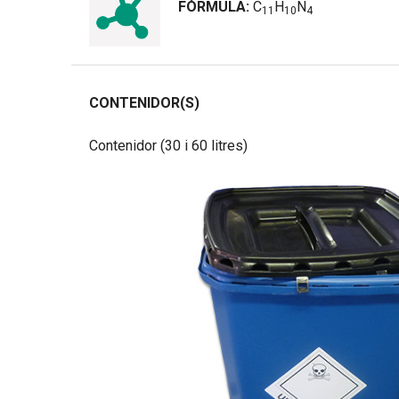
FÓRMULA:
C
H
N
1
1
1
0
4
CONTENIDOR(S)
Contenidor (30 i 60 litres)