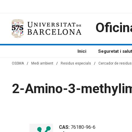
Vés
al
contingut
Oficin
Inici
Seguretat i salu
OSSMA
/
Medi ambient
/
Residus especials
/
Cercador de residus 
2-Amino-3-methylim
CAS:
76180-96-6