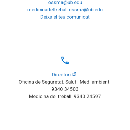
ossma@ub.edu
medicinadeltreball.ossma@ub.edu
Deixa el teu comunicat
local_phone
Directori
Oficina de Seguretat, Salut i Medi ambient: 
9340 34503
Medicina del treball: 9340 24597