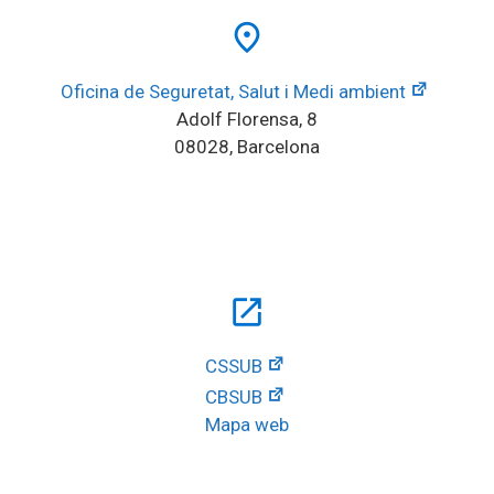
place
Oficina de Seguretat, Salut i Medi ambient
Adolf Florensa, 8
08028, Barcelona
open_in_new
CSSUB
CBSUB
Mapa web