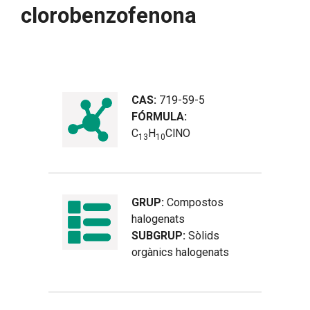
clorobenzofenona
CAS:
719-59-5
FÓRMULA:
C
H
ClNO
1
3
1
0
GRUP:
Compostos
halogenats
SUBGRUP:
Sòlids
orgànics halogenats