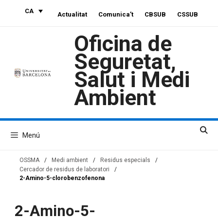
Vés
CA
Actualitat
Comunica’t
CBSUB
CSSUB
al
contingut
Oficina de
Seguretat,
Salut i Medi
Ambient
Menú
OSSMA
/
Medi ambient
/
Residus especials
/
Cercador de residus de laboratori
/
2-Amino-5-clorobenzofenona
2-Amino-5-