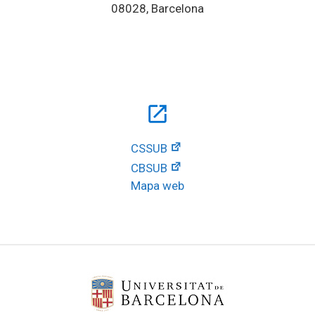
08028, Barcelona
open_in_new
CSSUB
CBSUB
Mapa web