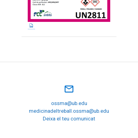
mail_outline
ossma@ub.edu
medicinadeltreball.ossma@ub.edu
Deixa el teu comunicat