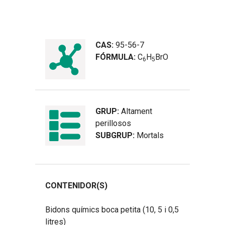
CAS:
95-56-7
FÓRMULA:
C
H
BrO
6
5
GRUP:
Altament
perillosos
SUBGRUP:
Mortals
CONTENIDOR(S)
Bidons químics boca petita (10, 5 i 0,5
litres)