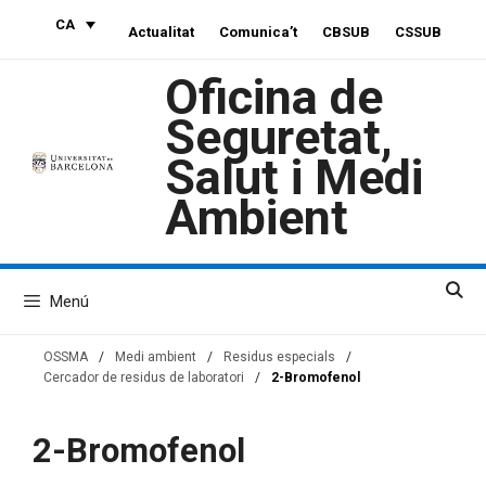
Vés
CA
Actualitat
Comunica’t
CBSUB
CSSUB
al
contingut
Oficina de
Seguretat,
Salut i Medi
Ambient
Menú
OSSMA
/
Medi ambient
/
Residus especials
/
Cercador de residus de laboratori
/
2-Bromofenol
2-Bromofenol