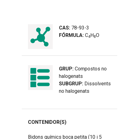
CAS:
78-93-3
FÓRMULA:
C
H
O
4
8
GRUP:
Compostos no
halogenats
SUBGRUP:
Dissolvents
no halogenats
CONTENIDOR(S)
Bidons químics boca petita (10 i 5