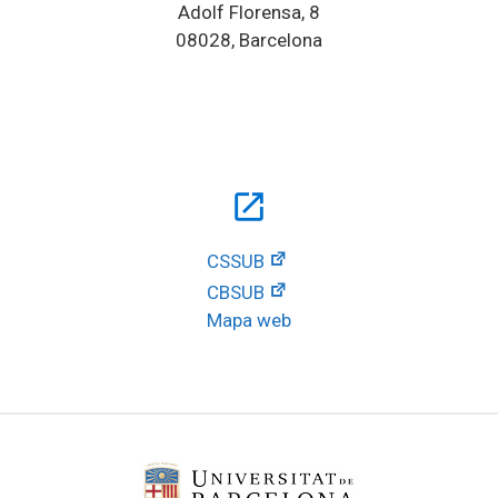
Adolf Florensa, 8
08028, Barcelona
open_in_new
CSSUB
CBSUB
Mapa web