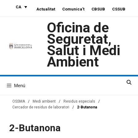
Vés
CA
Actualitat
Comunica’t
CBSUB
CSSUB
al
contingut
Oficina de
Seguretat,
Salut i Medi
Ambient
Menú
OSSMA
/
Medi ambient
/
Residus especials
/
Cercador de residus de laboratori
/
2-Butanona
2-Butanona