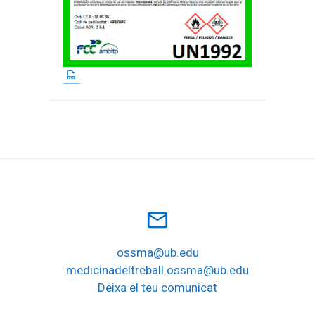
mail_outline
ossma@ub.edu
medicinadeltreball.ossma@ub.edu
Deixa el teu comunicat