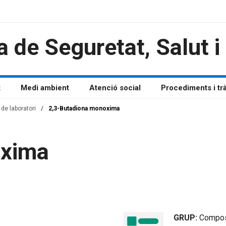
a de Seguretat, Salut 
t
Medi ambient
Atenció social
Procediments i tr
de laboratori
/
2,3-Butadiona monoxima
oxima
GRUP:
Compos