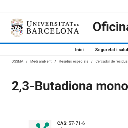
Vés
al
contingut
Oficin
Inici
Seguretat i salu
OSSMA
/
Medi ambient
/
Residus especials
/
Cercador de residus 
2,3-Butadiona mon
CAS:
57-71-6