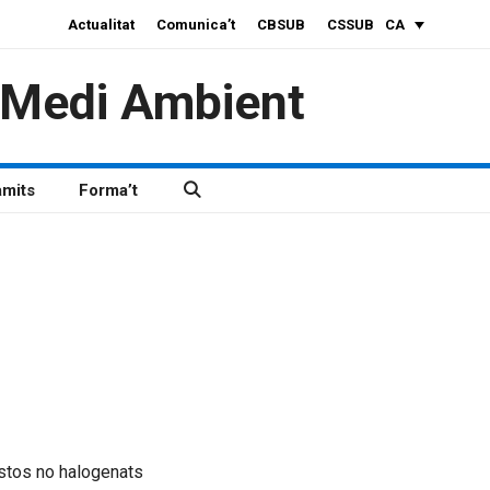
Actualitat
Comunica’t
CBSUB
CSSUB
CA
i Medi Ambient
àmits
Forma’t
tos no halogenats