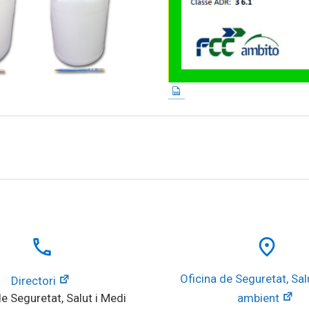
local_phone
place
Oficina de Seguretat, Salu
Directori
e Seguretat, Salut i Medi 
ambient