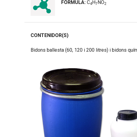
FÓRMULA:
C
H
NO
4
7
2
CONTENIDOR(S)
Bidons ballesta (60, 120 i 200 litres) i bidons quí