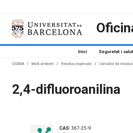
Vés
al
contingut
Oficin
Inici
Seguretat i salu
OSSMA
/
Medi ambient
/
Residus especials
/
Cercador de residus 
2,4-difluoroanilina
CAS:
367-25-9