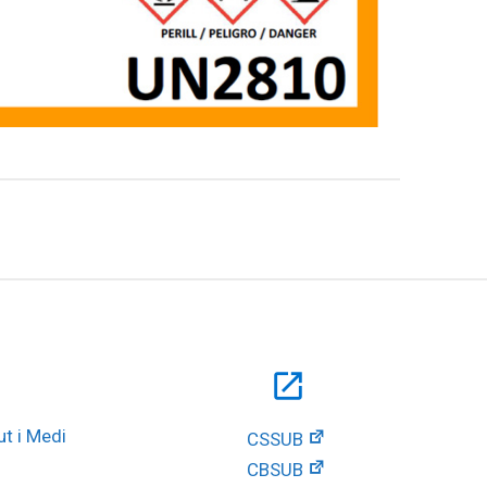
open_in_new
t i Medi 
CSSUB
CBSUB