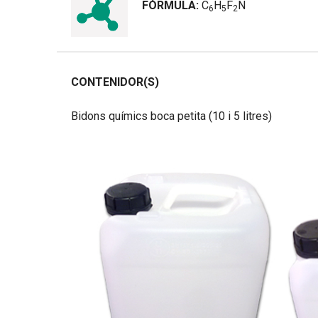
FÓRMULA:
C
H
F
N
6
5
2
CONTENIDOR(S)
Bidons químics boca petita (10 i 5 litres)