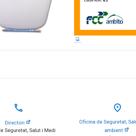
local_phone
place
Oficina de Seguretat, Salu
Directori
e Seguretat, Salut i Medi 
ambient