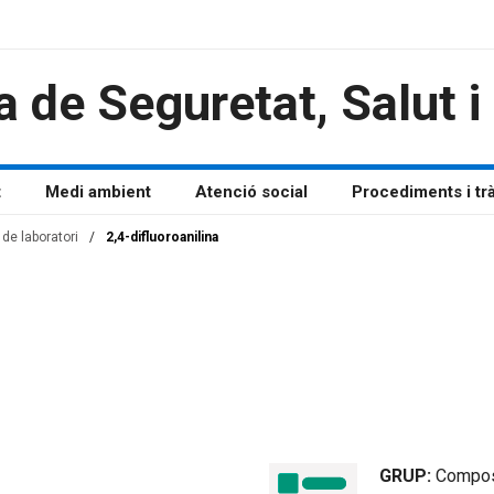
a de Seguretat, Salut 
t
Medi ambient
Atenció social
Procediments i tr
de laboratori
/
2,4-difluoroanilina
GRUP:
Compos