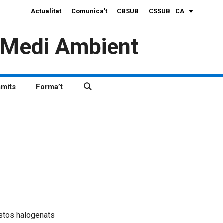
Actualitat
Comunica’t
CBSUB
CSSUB
CA
i Medi Ambient
àmits
Forma’t
tos halogenats