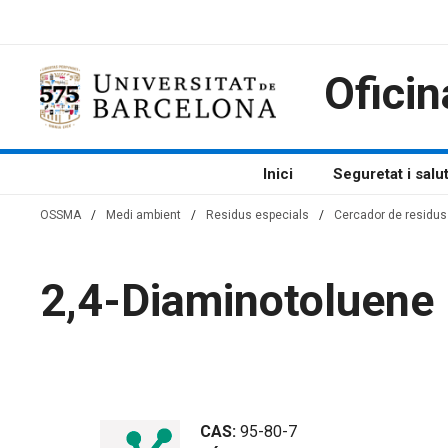
Vés
al
contingut
Oficin
Inici
Seguretat i salu
OSSMA
/
Medi ambient
/
Residus especials
/
Cercador de residus 
2,4-Diaminotoluene 
CAS:
95-80-7