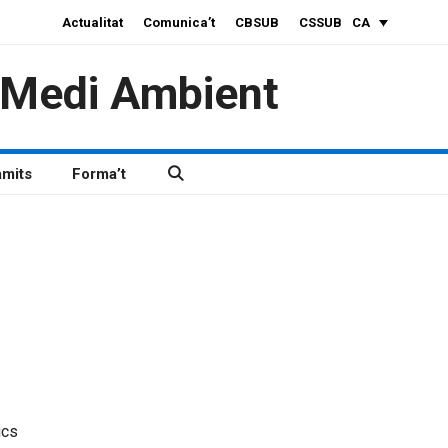
Actualitat
Comunica’t
CBSUB
CSSUB
CA
i Medi Ambient
àmits
Forma’t
ics