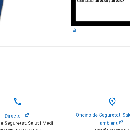
local_phone
place
Oficina de Seguretat, Salu
Directori
e Seguretat, Salut i Medi 
ambient