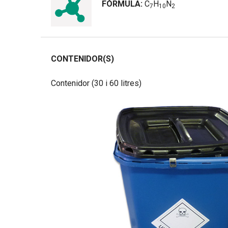
FÓRMULA:
C
H
N
7
1
0
2
CONTENIDOR(S)
Contenidor (30 i 60 litres)