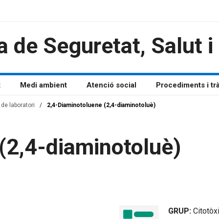
a de Seguretat, Salut 
t
Medi ambient
Atenció social
Procediments i tr
de laboratori
/
2,4-Diaminotoluene (2,4-diaminotoluè)
(2,4-diaminotoluè)
GRUP:
Citotòx