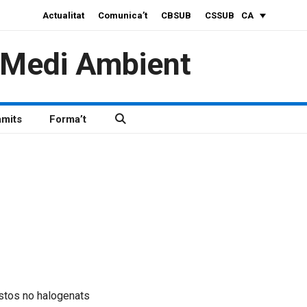
Actualitat
Comunica’t
CBSUB
CSSUB
CA
i Medi Ambient
àmits
Forma’t
tos no halogenats