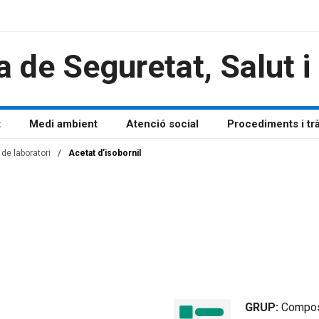
a de Seguretat, Salut 
t
Medi ambient
Atenció social
Procediments i tr
de laboratori
/
Acetat d’isobornil
GRUP:
Compos