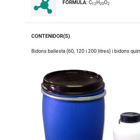
FÓRMULA:
C
H
O
1
2
2
0
2
CONTENIDOR(S)
Bidons ballesta (60, 120 i 200 litres) i bidons quí