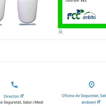
local_phone
place
Oficina de Seguretat, Salu
Directori
e Seguretat, Salut i Medi 
ambient