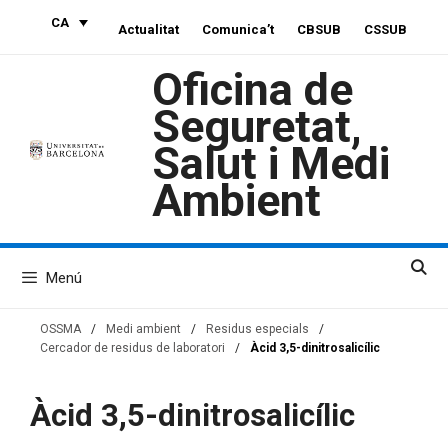
Vés
CA
Actualitat
Comunica’t
CBSUB
CSSUB
al
contingut
Oficina de
Seguretat,
Salut i Medi
Ambient
Menú
OSSMA
/
Medi ambient
/
Residus especials
/
Cercador de residus de laboratori
/
Àcid 3,5-dinitrosalicílic
Àcid 3,5-dinitrosalicílic