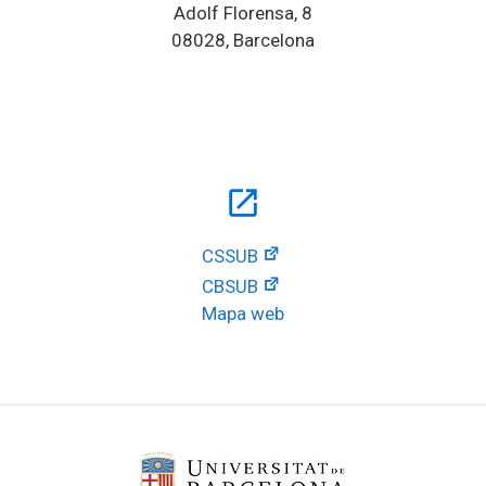
Adolf Florensa, 8
08028, Barcelona
open_in_new
CSSUB
CBSUB
Mapa web