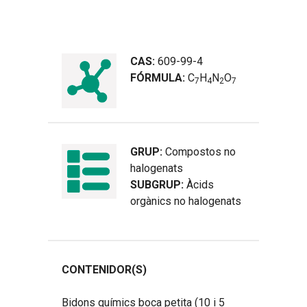
CAS:
609-99-4
FÓRMULA:
C
H
N
O
7
4
2
7
GRUP:
Compostos no
halogenats
SUBGRUP:
Àcids
orgànics no halogenats
CONTENIDOR(S)
Bidons químics boca petita (10 i 5