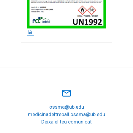
mail_outline
ossma@ub.edu
medicinadeltreball.ossma@ub.edu
Deixa el teu comunicat