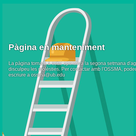
Pàgina en manteniment
La pàgina tornarà a estar operativa la segona setmana d'ag
disculpeu les molèsties. Per contactar amb l'OSSMA, pode
escriure a ossma@ub.edu