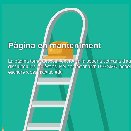
Pàgina en manteniment
La pàgina tornarà a estar operativa la segona setmana d'ag
disculpeu les molèsties. Per contactar amb l'OSSMA, pode
escriure a ossma@ub.edu