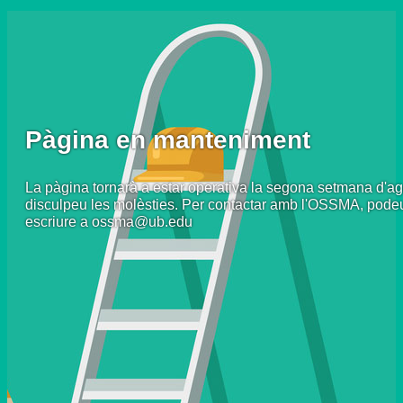
Pàgina en manteniment
La pàgina tornarà a estar operativa la segona setmana d'ag
disculpeu les molèsties. Per contactar amb l'OSSMA, pode
escriure a ossma@ub.edu