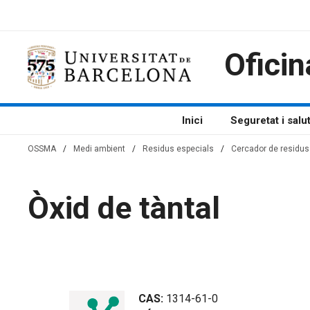
Vés
al
contingut
Oficin
Inici
Seguretat i salu
OSSMA
/
Medi ambient
/
Residus especials
/
Cercador de residus 
Òxid de tàntal
CAS:
1314-61-0