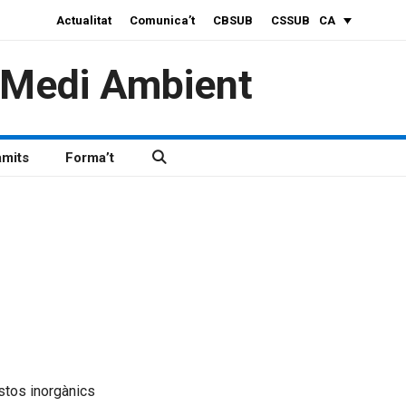
Actualitat
Comunica’t
CBSUB
CSSUB
CA
i Medi Ambient
àmits
Forma’t
tos inorgànics