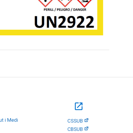
open_in_new
t i Medi 
CSSUB
CBSUB