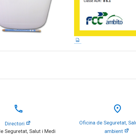
local_phone
place
Oficina de Seguretat, Salu
Directori
e Seguretat, Salut i Medi 
ambient