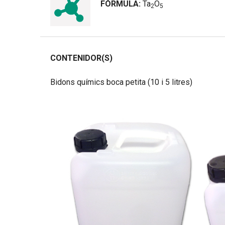
FÓRMULA:
Ta
O
2
5
CONTENIDOR(S)
Bidons químics boca petita (10 i 5 litres)