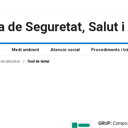
a de Seguretat, Salut 
t
Medi ambient
Atenció social
Procediments i tr
de laboratori
/
Òxid de tàntal
GRUP:
Compos