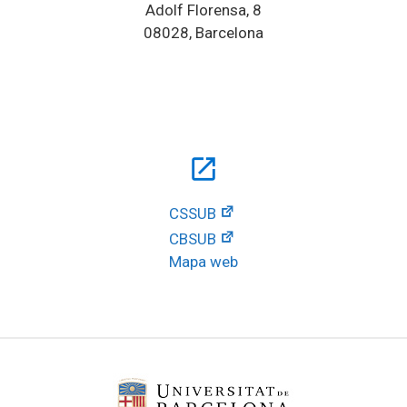
Adolf Florensa, 8
08028, Barcelona
open_in_new
CSSUB
CBSUB
Mapa web