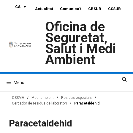
Vés
CA
Actualitat
Comunica’t
CBSUB
CSSUB
al
contingut
Oficina de
Seguretat,
Salut i Medi
Ambient
Menú
OSSMA
/
Medi ambient
/
Residus especials
/
Cercador de residus de laboratori
/
Paracetaldehid
Paracetaldehid