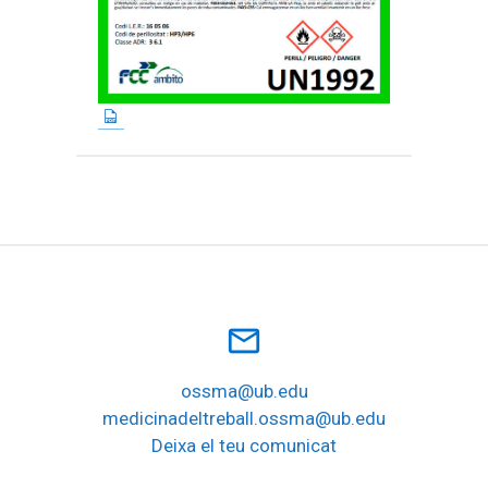
mail_outline
ossma@ub.edu
medicinadeltreball.ossma@ub.edu
Deixa el teu comunicat