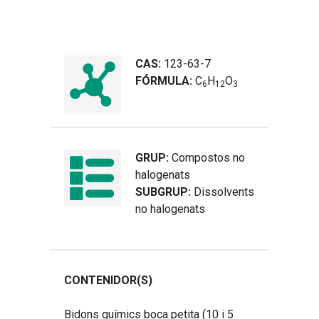
CAS:
123-63-7
FÓRMULA:
C
H
O
6
1
2
3
GRUP:
Compostos no
halogenats
SUBGRUP:
Dissolvents
no halogenats
CONTENIDOR(S)
Bidons químics boca petita (10 i 5