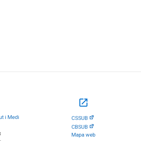
open_in_new
t i Medi 
CSSUB
CBSUB
8
Mapa web