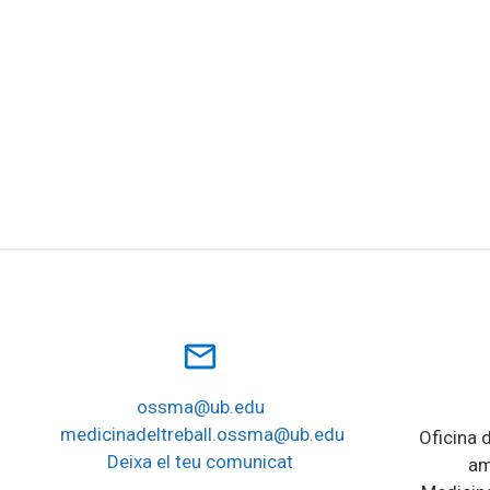
mail_outline
ossma@ub.edu
medicinadeltreball.ossma@ub.edu
Oficina d
Deixa el teu comunicat
am