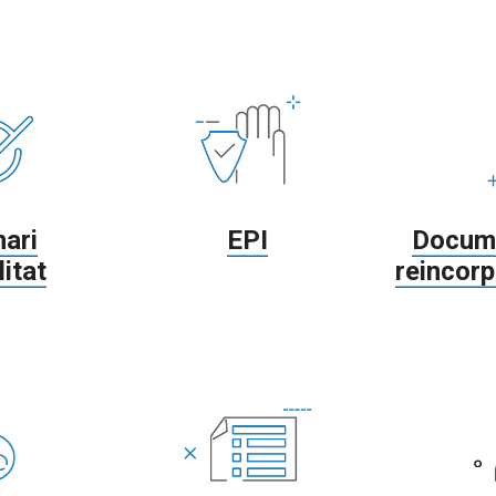
ari
EPI
Docume
litat
reincor