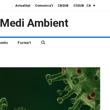
Actualitat
Comunica’t
CBSUB
CSSUB
CA
i Medi Ambient
àmits
Forma’t