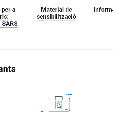
 per a
Material de
Inform
ris:
sensibilització
ó SARS
2
ants