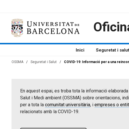
Vés
al
contingut
Oficin
Inici
Seguretat i salu
OSSMA
/
Seguretat i Salut
/
COVID-19: Informació per a una reinco
En aquest espai, es troba tota la informació elaborada 
Salut i Medi ambient (OSSMA) sobre orientacions, indi
per a tota la
comunitat universitària
, i
empreses o entit
relacionats amb la COVID-19.