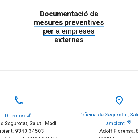
Documentació de
mesures preventives
per a empreses
externes
local_phone
place
Oficina de Seguretat, Salu
Directori
e Seguretat, Salut i Medi 
ambient
bient: 9340 34503
Adolf Florensa, 