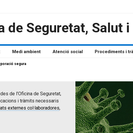
a de Seguretat, Salut 
t
Medi ambient
Atenció social
Procediments i tr
rporació segura
des de l’Oficina de Seguretat,
cacions i tràmits necessaris
ats externes col·laboradores
,