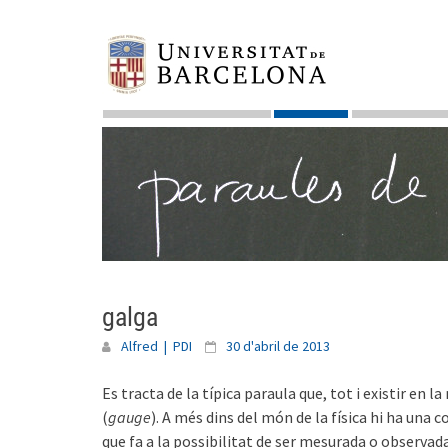
Skip
to
content
galga
Alfred | PDI
30 d'abril de 2013
Es tracta de la típica paraula que, tot i existir en
(
gauge
). A més dins del món de la física hi ha una 
que fa a la possibilitat de ser mesurada o observada