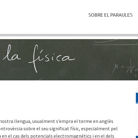
SOBRE EL PARAULES
C
 la nostra llengua, usualment s’empra el terme en anglès
controvèrsia sobre el seu significat físic, especialment pel
 en el cas dels potencials electromagnètics i en el dels