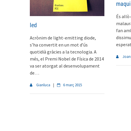
maqui
És allò
malaura
led
fan amb
dissim
Acrònim de light-emitting diode,
esperat
s’ha convertit en un mot d’ús
quotidià gràcies a la tecnologia. A
Joan
més, el Premi Nobel de Física de 2014
va ser atorgat al desenvolupament
de…
Gianluca
|
6 març 2015