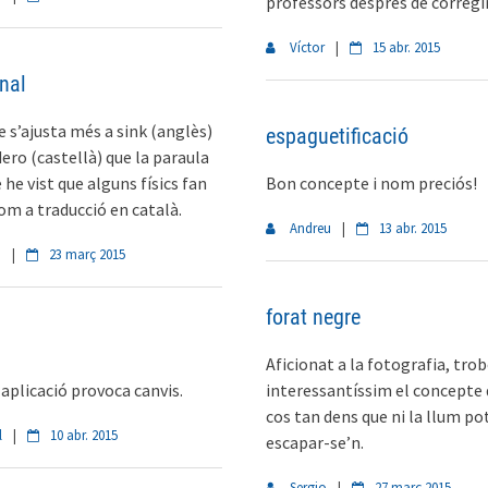
professors després de corregir
Víctor
|
15 abr. 2015
nal
e s’ajusta més a sink (anglès)
espaguetificació
ero (castellà) que la paraula
 he vist que alguns físics fan
Bon concepte i nom preciós!
com a traducció en català.
Andreu
|
13 abr. 2015
d
|
23 març 2015
forat negre
Aficionat a la fotografia, tro
 aplicació provoca canvis.
interessantíssim el concepte 
cos tan dens que ni la llum po
l
|
10 abr. 2015
escapar-se’n.
Sergio
|
27 març 2015