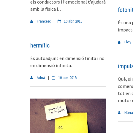
els conductors i l’emocional t’ajudarà
amb la física i…
fotoni
Francesc
|
10 abr. 2015
És una 
impact
Eloy
hermític
És autoadjunt en dimensió finita i no
en dimensió infinita.
impul
Adrià
|
10 abr. 2015
Què, si
comenci 
tot en c
motor 
Núria