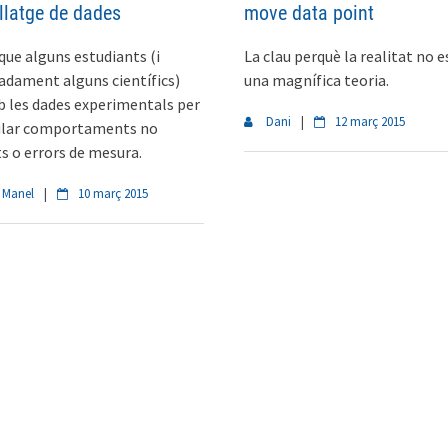
llatge de dades
move data point
 que alguns estudiants (i
La clau perquè la realitat no e
dament alguns científics)
una magnífica teoria.
 les dades experimentals per
Dani
|
12 març 2015
ular comportaments no
s o errors de mesura.
 Manel
|
10 març 2015