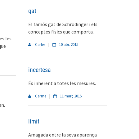
gat
El famós gat de Schrödinger i els
conceptes físics que comporta.
es les
Carles
|
10 abr. 2015
que
incertesa
És inherent a totes les mesures.
Carme
|
11 març 2015
en.
límit
Amagada entre la seva aparença