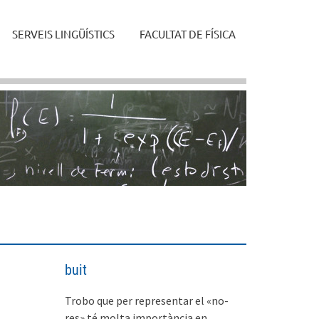
SERVEIS LINGÜÍSTICS
FACULTAT DE FÍSICA
buit
Trobo que per representar el «no-
res» té molta importància en