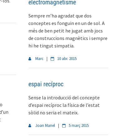
-los.
electromagnetisme
Sempre m’ha agradat que dos
conceptes es fonguin en un de sol. A
més de ben petit he jugat amb jocs
de construccions magnètics i sempre
hi he tingut simpatia.
Marc
|
10 abr. 2015
espai recíproc
Sense la introducció del concepte
bo
d’espai recíproc la física de l’estat
d’un
sòlid no seria el mateix.
t
Joan Manel
|
5 març 2015