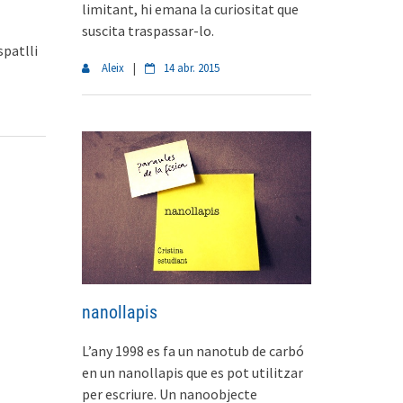
limitant, hi emana la curiositat que
suscita traspassar-lo.
spatlli
Aleix
|
14 abr. 2015
nanollapis
L’any 1998 es fa un nanotub de carbó
en un nanollapis que es pot utilitzar
per escriure. Un nanoobjecte