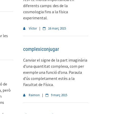
diferents camps: des de la
cosmologia fins a la física
experimental.
Víctor
|
16 març 2015
r les
complexiconjugar
Canviar el signe de la part imaginària
d’una quantitat complexa, com per
exemple una funció d’ona. Paraula
d’ús completament estès a la
ió de
Facultat de Física.
a, però
Raimon
|
9 març 2015
n
uns