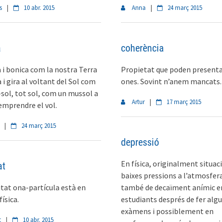
s
|
10 abr. 2015
Anna
|
24 març 2015
a
coherència
i bonica com la nostra Terra
Propietat que poden presenta
a i gira al voltant del Sol com
ones. Sovint n’anem mancats.
-sol, tot sol, com un mussol a
Artur
|
17 març 2015
emprendre el vol.
|
24 març 2015
depressió
En física, originalment situac
at
baixes pressions a l’atmosfer
itat ona-partícula està en
també de decaïment anímic e
física.
estudiants després de fer alg
exàmens i possiblement en
t
|
10 abr. 2015