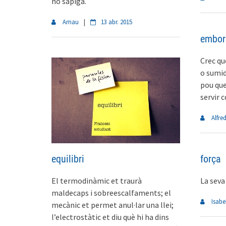
ho sàpiga.
Arnau
|
13 abr. 2015
embor
Crec qu
o sumid
pou que
servir 
Alfre
força
equilibri
La seva
El termodinàmic et traurà
maldecaps i sobreescalfaments; el
Isabe
mecànic et permet anul·lar una llei;
l’electrostàtic et diu què hi ha dins