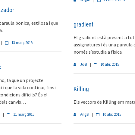
tzador
paraula bonica, estilosa i que
gradient
a.
El gradient està present a tot
|
13 març 2015
assignatures i és una paraula 
només s’estudia a física.
Joel
|
10 abr. 2015
s
 no, fa que un projecte
i que la vida continuï, fins i
Killing
ondicions difícils? És el
dels canvis…
Els vectors de Killing em mat
|
11 març 2015
Angel
|
10 abr. 2015