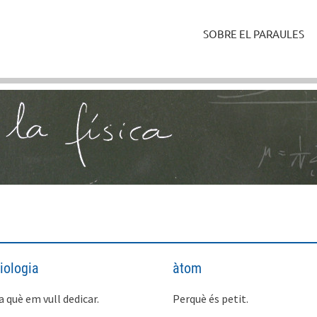
SOBRE EL PARAULES
iologia
àtom
a què em vull dedicar.
Perquè és petit.