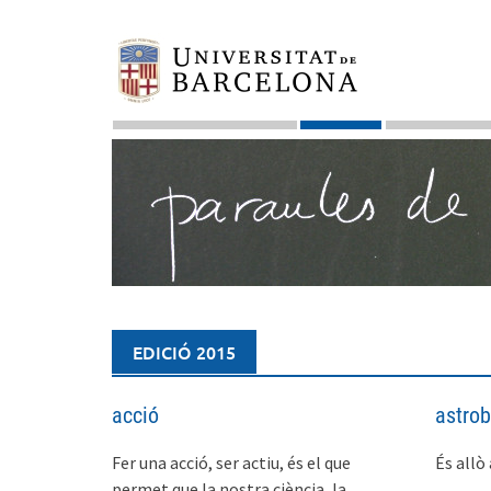
Skip
to
content
EDICIÓ 2015
acció
astrob
Fer una acció, ser actiu, és el que
És allò 
permet que la nostra ciència, la