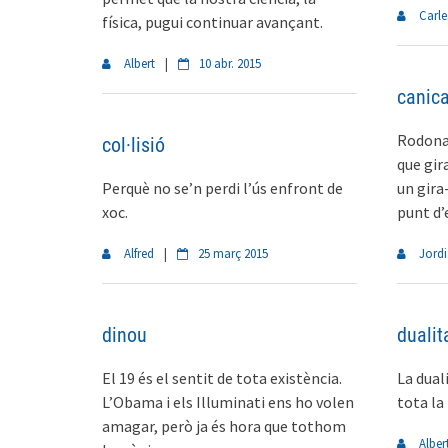
Carle
física, pugui continuar avançant.
Albert
|
10 abr. 2015
canic
Rodona 
col·lisió
que gir
Perquè no se’n perdi l’ús enfront de
un gira
xoc.
punt d’
Alfred
|
25 març 2015
Jordi
dinou
dualit
El 19 és el sentit de tota existència.
La dual
L’Obama i els Illuminati ens ho volen
tota la 
amagar, però ja és hora que tothom
Alber