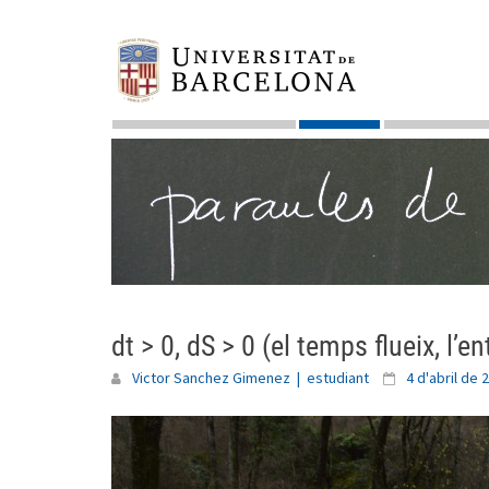
Skip
to
content
dt > 0, dS > 0 (el temps flueix, l’
Victor Sanchez Gimenez | estudiant
4 d'abril de 