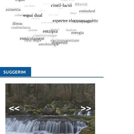
SUGGERIM
<<
>>