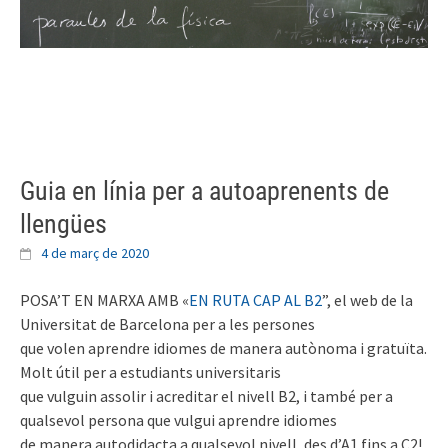
Skip
to
content
Guia en línia per a autoaprenents de
llengües
4 de març de 2020
POSA’T EN MARXA AMB «
EN RUTA CAP AL B2
”, el web de la
Universitat de Barcelona per a les persones
que volen aprendre idiomes de manera autònoma i gratuïta.
Molt útil per a estudiants universitaris
que vulguin assolir i acreditar el nivell B2, i també per a
qualsevol persona que vulgui aprendre idiomes
de manera autodidacta a qualsevol nivell, des d’A1 fins a C2!