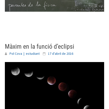
Skip
to
content
Màxim en la funció d’eclipsi
Pol Cova | estudiant
17 d'abril de 2016