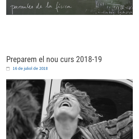
Skip
to
content
Preparem el nou curs 2018-19
16 de juliol de 2018