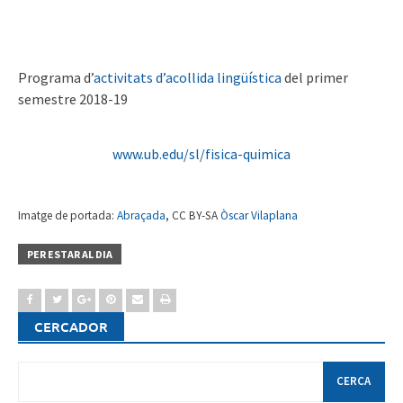
Programa d’
activitats d’acollida lingüística
del primer
semestre 2018-19
www.ub.edu/sl/fisica-quimica
Imatge de portada:
Abraçada
, CC BY-SA
Òscar Vilaplana
PER ESTAR AL DIA
CERCADOR
Cerca: