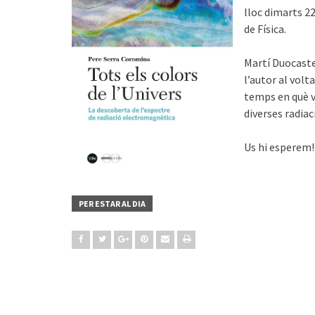
lloc dimarts 22
de Física.
Martí Duocaste
l’autor al volt
temps en què va
diverses radia
Us hi esperem!
PER ESTAR AL DIA