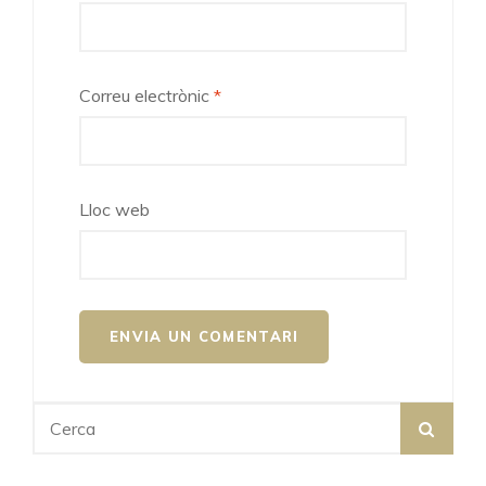
Correu electrònic
*
Lloc web
Search
SEA
for: