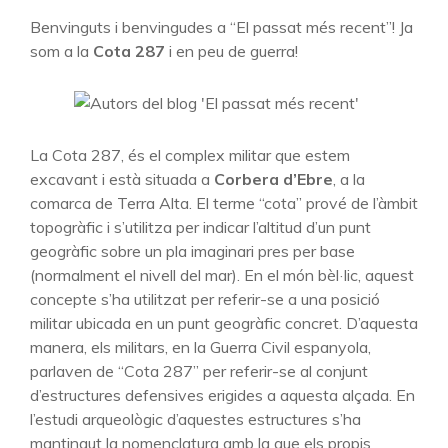
Benvinguts i benvingudes a “El passat més recent”! Ja
som a la
Cota 287
i en peu de guerra!
La Cota 287, és el complex militar que estem
excavant i està situada a
Corbera d’Ebre
, a la
comarca de Terra Alta. El terme “cota” prové de l’àmbit
topogràfic i s’utilitza per indicar l’altitud d’un punt
geogràfic sobre un pla imaginari pres per base
(normalment el nivell del mar). En el món bèl·lic, aquest
concepte s’ha utilitzat per referir-se a una posició
militar ubicada en un punt geogràfic concret. D’aquesta
manera, els militars, en la Guerra Civil espanyola,
parlaven de “Cota 287” per referir-se al conjunt
d’estructures defensives erigides a aquesta alçada. En
l’estudi arqueològic d’aquestes estructures s’ha
mantingut la nomenclatura amb la que els propis