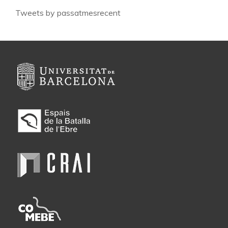
Tweets by passatmesrecent