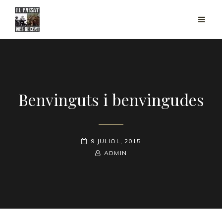
Benvinguts i benvingudes
POSTED-
9 JULIOL, 2015
ON
BY
BYLINE
ADMIN
LINE