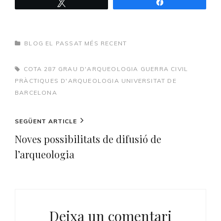
Tweet
Share
CATEGORIES
BLOG EL PASSAT MÉS RECENT
TAGS,
COTA 287
GRAU D'ARQUEOLOGIA
GUERRA CIVIL
PRÀCTIQUES D'ARQUEOLOGIA
UNIVERSITAT DE
BARCELONA
Navegació
Next
SEGÜENT ARTICLE
d'entrades
Post
Noves possibilitats de difusió de
l’arqueologia
Deixa un comentari