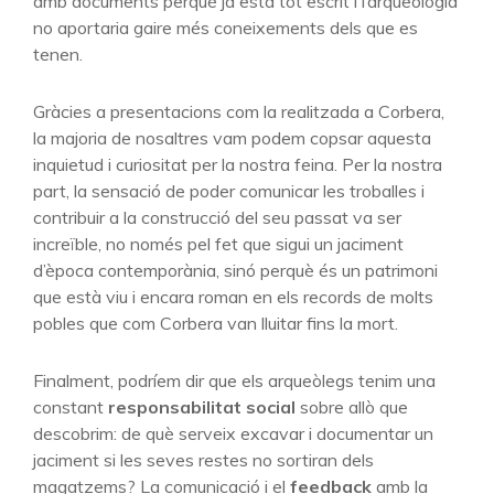
amb documents perquè ja està tot escrit i l’arqueologia
no aportaria gaire més coneixements dels que es
tenen.
Gràcies a presentacions com la realitzada a Corbera,
la majoria de nosaltres vam podem copsar aquesta
inquietud i curiositat per la nostra feina. Per la nostra
part, la sensació de poder comunicar les troballes i
contribuir a la construcció del seu passat va ser
increïble, no només pel fet que sigui un jaciment
d’època contemporània, sinó perquè és un patrimoni
que està viu i encara roman en els records de molts
pobles que com Corbera van lluitar fins la mort.
Finalment, podríem dir que els arqueòlegs tenim una
constant
responsabilitat
social
sobre allò que
descobrim: de què serveix excavar i documentar un
jaciment si les seves restes no sortiran dels
magatzems? La comunicació i el
feedback
amb la