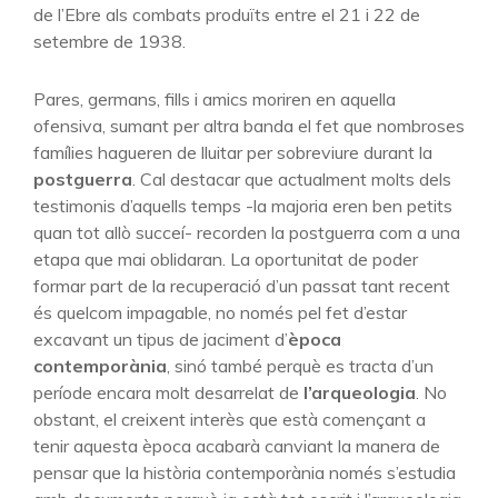
de l’Ebre als combats produïts entre el 21 i 22 de
setembre de 1938.
Pares, germans, fills i amics moriren en aquella
ofensiva, sumant per altra banda el fet que nombroses
famílies hagueren de lluitar per sobreviure durant la
postguerra
. Cal destacar que actualment molts dels
testimonis d’aquells temps -la majoria eren ben petits
quan tot allò succeí- recorden la postguerra com a una
etapa que mai oblidaran. La oportunitat de poder
formar part de la recuperació d’un passat tant recent
és quelcom impagable, no només pel fet d’estar
excavant un tipus de jaciment d’
època
contemporània
, sinó també perquè es tracta d’un
període encara molt desarrelat de
l’arqueologia
. No
obstant, el creixent interès que està començant a
tenir aquesta època acabarà canviant la manera de
pensar que la història contemporània només s’estudia