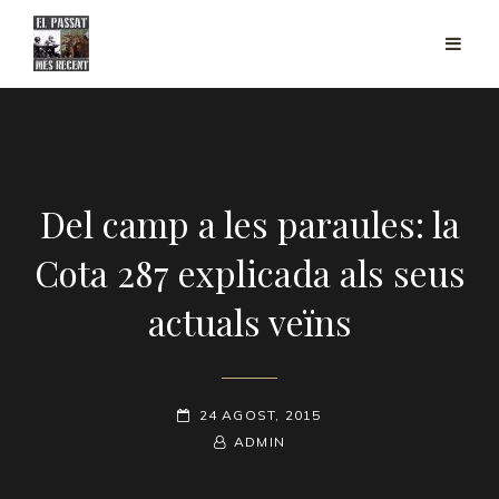
Del camp a les paraules: la
Cota 287 explicada als seus
actuals veïns
POSTED-
24 AGOST, 2015
ON
BY
BYLINE
ADMIN
LINE