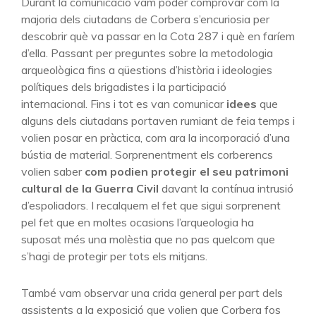
Durant la comunicació vam poder comprovar com la
majoria dels ciutadans de Corbera s’encuriosia per
descobrir què va passar en la Cota 287 i què en faríem
d’ella. Passant per preguntes sobre la metodologia
arqueològica fins a qüestions d’història i ideologies
polítiques dels brigadistes i la participació
internacional. Fins i tot es van comunicar
idees
que
alguns dels ciutadans portaven rumiant de feia temps i
volien posar en pràctica, com ara la incorporació d’una
bústia de material. Sorprenentment els corberencs
volien saber
com podien protegir el seu patrimoni
cultural de la Guerra Civil
davant la contínua intrusió
d’espoliadors. I recalquem el fet que sigui sorprenent
pel fet que en moltes ocasions l’arqueologia ha
suposat més una molèstia que no pas quelcom que
s’hagi de protegir per tots els mitjans.
També vam observar una crida general per part dels
assistents a la exposició que volien que Corbera fos