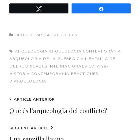
Tweet
Share
CATEGORIES
BLOG EL PASSAT MÉS RECENT
TAGS,
ARQUEOLOGIA
ARQUEOLOGIA CONTEMPORÀNIA
ARQUEOLOGIA DE LA GUERRA CIVIL
BATALLA DE
L'EBRE
BRIGADES INTERNACIONALS
COTA 287
HISTORIA CONTEMPORANIA
PRÀCTIQUES
D'ARQUEOLOGIA
Navegació
Previous
ARTICLE ANTERIOR
d'entrades
Post
Què és l’arqueologia del conflicte?
Next
SEGÜENT ARTICLE
Post
Una senzilla llauna