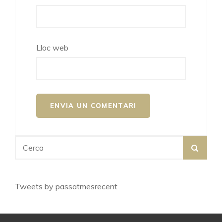
Lloc web
Search
SEA
for:
Tweets by passatmesrecent