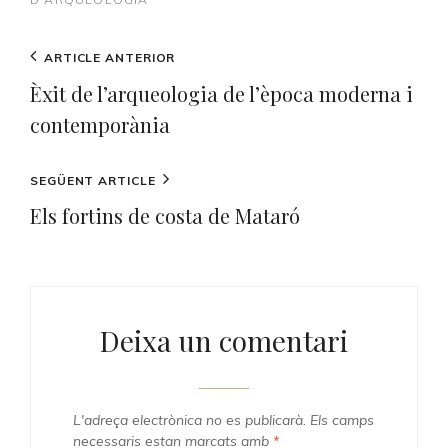
Navegació
Previous
ARTICLE ANTERIOR
d'entrades
Post
Èxit de l’arqueologia de l’època moderna i
contemporània
Next
SEGÜENT ARTICLE
Post
Els fortins de costa de Mataró
Deixa un comentari
L'adreça electrònica no es publicarà.
Els camps
necessaris estan marcats amb
*