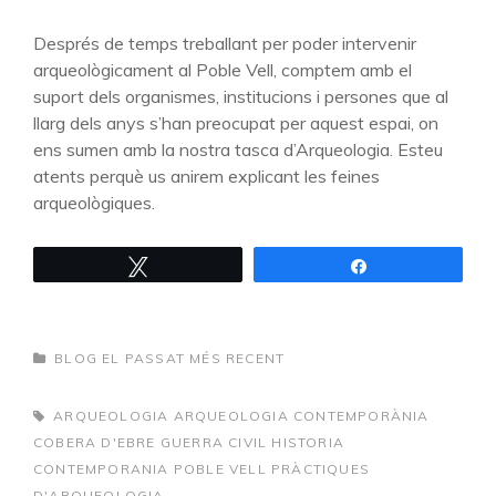
Després de temps treballant per poder intervenir
arqueològicament al Poble Vell, comptem amb el
suport dels organismes, institucions i persones que al
llarg dels anys s’han preocupat per aquest espai, on
ens sumen amb la nostra tasca d’Arqueologia. Esteu
atents perquè us anirem explicant les feines
arqueològiques.
Tweet
Share
CATEGORIES
BLOG EL PASSAT MÉS RECENT
TAGS,
ARQUEOLOGIA
ARQUEOLOGIA CONTEMPORÀNIA
COBERA D'EBRE
GUERRA CIVIL
HISTORIA
CONTEMPORANIA
POBLE VELL
PRÀCTIQUES
D'ARQUEOLOGIA