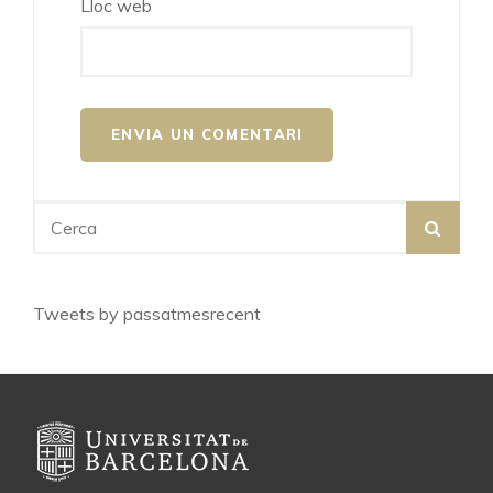
Lloc web
Search
SEA
for:
Tweets by passatmesrecent