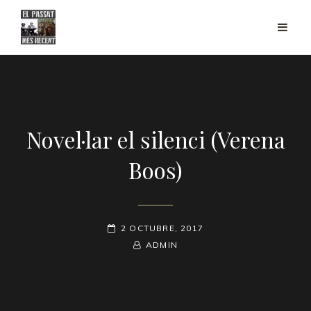
Novel·lar el silenci (Verena
Boos)
POSTED-
2 OCTUBRE, 2017
ON
BY
BYLINE
ADMIN
LINE