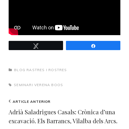
Tweet
Share
CATEGORIES
BLOG RASTRES I ROSTRES
TAGS,
SEMINARI
VERENA BOOS
Navegació
Previous
ARTICLE ANTERIOR
d'entrades
Post
Adrià Saladrigues Casals: Crònica d’una
excavació. Els Barrancs, Vilalba dels Arcs.