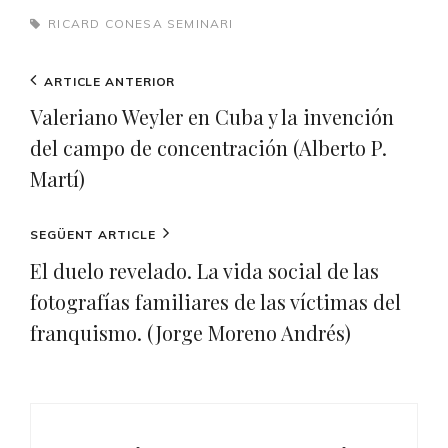
TAGS,
RICARD CONESA
SEMINARI
Navegació
Previous
ARTICLE ANTERIOR
d'entrades
Post
Valeriano Weyler en Cuba y la invención
del campo de concentración (Alberto P.
Martí)
Next
SEGÜENT ARTICLE
Post
El duelo revelado. La vida social de las
fotografías familiares de las víctimas del
franquismo. (Jorge Moreno Andrés)