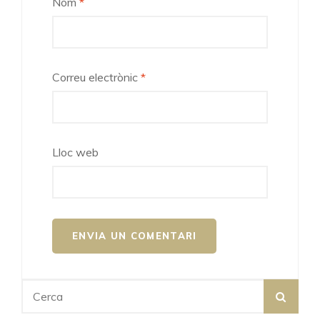
Nom
*
Correu electrònic
*
Lloc web
Search
SEA
for: