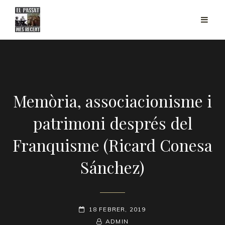
Memòria, associacionisme i
patrimoni després del
Franquisme (Ricard Conesa
Sánchez)
POSTED-
18 FEBRER, 2019
ON
BY
BYLINE
ADMIN