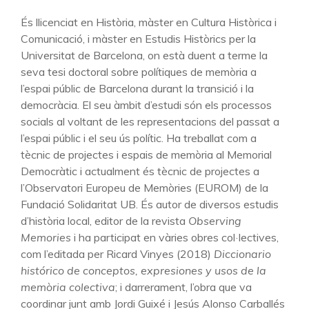
És llicenciat en Història, màster en Cultura Històrica i
Comunicació, i màster en Estudis Històrics per la
Universitat de Barcelona, on està duent a terme la
seva tesi doctoral sobre polítiques de memòria a
l’espai públic de Barcelona durant la transició i la
democràcia. El seu àmbit d’estudi són els processos
socials al voltant de les representacions del passat a
l’espai públic i el seu ús polític. Ha treballat com a
tècnic de projectes i espais de memòria al Memorial
Democràtic i actualment és tècnic de projectes a
l’Observatori Europeu de Memòries (EUROM) de la
Fundació Solidaritat UB. És autor de diversos estudis
d’història local, editor de la revista
Observing
Memories
i ha participat en vàries obres col·lectives,
com l’editada per Ricard Vinyes (2018)
Diccionario
histórico de conceptos, expresiones y usos de la
memòria colectiva
; i darrerament, l’obra que va
coordinar junt amb Jordi Guixé i Jesús Alonso Carballés