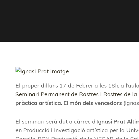
El proper dilluns 17 de Febrer a les 18h, a l’aul
Seminari Permanent de Rastres i Rostres de la 
pràctica artística. El món dels vencedors
(Ignas
El seminari serà dut a càrrec d’
Ignasi Prat Alti
en Producció i investigació artística per la Un
Capella-BCN Producció, de la VEGAP, de la Sala 