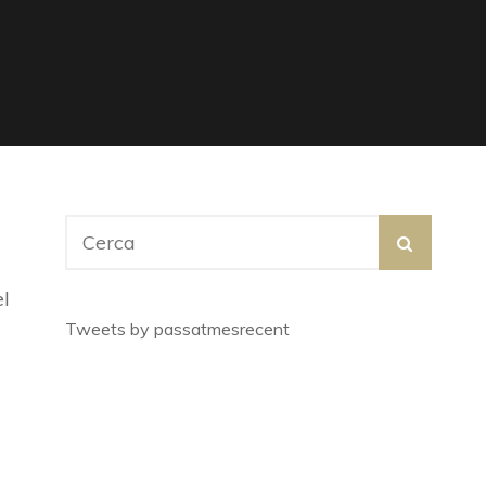
Search
SEARC
for:
el
Tweets by passatmesrecent