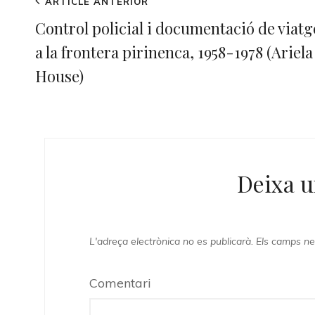
Navegació
Previous
ARTICLE ANTERIOR
d'entrades
Post
Control policial i documentació de viatg
a la frontera pirinenca, 1958-1978 (Ariela
House)
Deixa u
L'adreça electrònica no es publicarà.
Els camps ne
Comentari