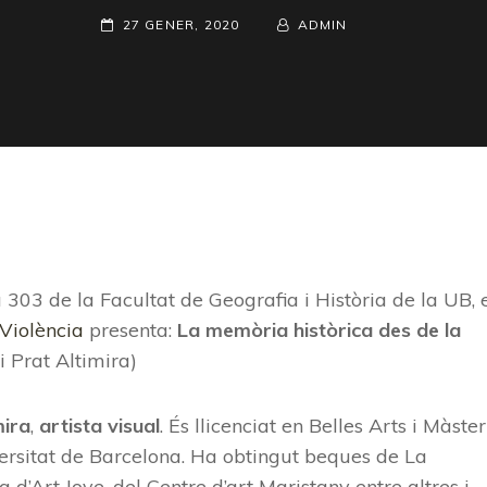
POSTED-
27 GENER, 2020
BY
BYLINE
ADMIN
ON
LINE
a 303 de la Facultat de Geografia i Història de la UB, 
Violència
presenta:
La memòria històrica des de la
i Prat Altimira)
mira
,
artista visual
. És llicenciat en Belles Arts i Màster
iversitat de Barcelona. Ha obtingut beques de La
d’Art Jove, del Centre d’art Maristany entre altres i