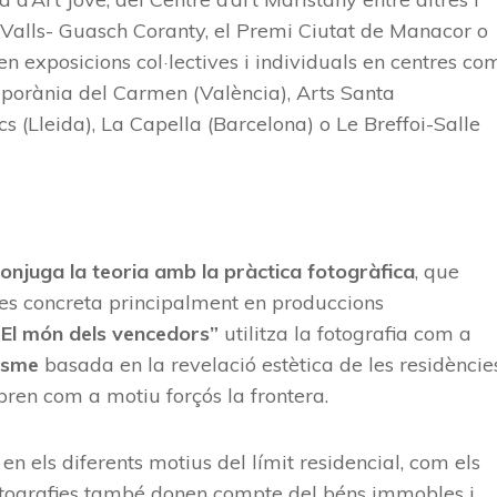
 Valls- Guasch Coranty, el Premi Ciutat de Manacor o
n exposicions col·lectives i individuals en centres co
porània del Carmen (València), Arts Santa
cs (Lleida), La Capella (Barcelona) o Le Breffoi-Salle
 conjuga la teoria amb la pràctica fotogràfica
, que
 es concreta principalment en produccions
“El món dels vencedors”
utilitza la fotografia com a
isme
basada en la revelació estètica de les residèncie
ren com a motiu forçós la frontera.
en els diferents motius del límit residencial, com els
 fotografies també donen compte del béns immobles i