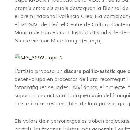
premis entre els quals destaquen la Biennal de
el premi nacional València Crea. Ha participat e
el MUSAC de Lleó, el Centre de Cultura Contem
Mònica de Barcelona, L’Institut d’Estudis Ilerden
Nicole Ginoux, Mountrouge (França).
L’artista proposa un
discurs polític-estètic que
desenvolupa en processos de llarg recorregut i
fotogràfiques seriades. Així doncs, el projecte
suport a una activitat d’
arqueologia del franqu
dels màxims responsables de la repressió, que p
Els valors dels personatges es troben projectats 
portals, les façanes i vistes més generals. Les