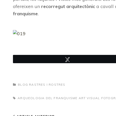
ofereixen un
recorregut arquitectònic
a cavall 
franquisme
.
Tweet
CATEGORIES
BLOG RASTRES I ROSTRES
TAGS,
ARQUEOLOGIA DEL FRANQUISME
ART VISUAL
FOTOGR