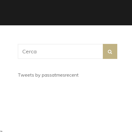
à
Search
SEARC
for:
Tweets by passatmesrecent
la