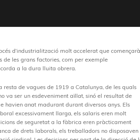
rocés d’industrialització molt accelerat que començar
s de les grans factories, com per exemple
corda a la dura lluita obrera.
la resta de vagues de 1919 a Catalunya, de les quals
va ser un esdeveniment aïllat, sinó el resultat de
que havien anat madurant durant diversos anys. Els
oral excessivament llarga, els salaris eren molt
dicions de seguretat a la fàbrica eren pràcticament
nca de drets laborals, els treballadors no disposaven
ió sindical. Les decisions per part de la direcció de 