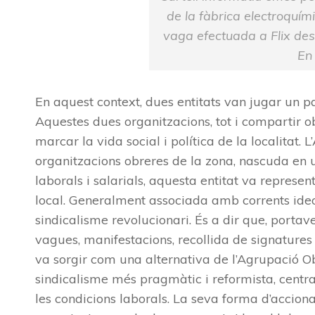
de la fàbrica electroquím
vaga efectuada a Flix des
En 
En aquest context, dues entitats van jugar un pa
Aquestes dues organitzacions, tot i compartir o
marcar la vida social i política de la localitat.
organitzacions obreres de la zona, nascuda en un
laborals i salarials, aquesta entitat va represen
local. Generalment associada amb corrents ideol
sindicalisme revolucionari. És a dir que, portave
vagues, manifestacions, recollida de signatures 
va sorgir com una alternativa de l’Agrupació O
sindicalisme més pragmàtic i reformista, centrat
les condicions laborals. La seva forma d’accionar