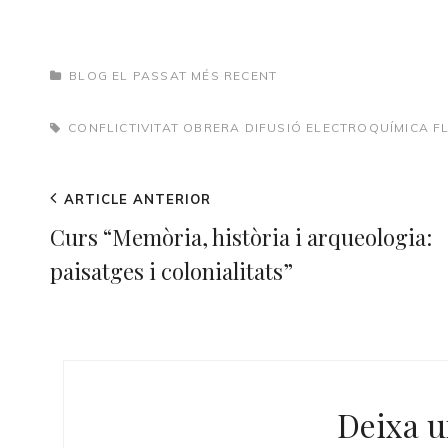
CATEGORIES
BLOG EL PASSAT MÉS RECENT
TAGS,
CONFLICTIVITAT OBRERA
DIFUSIÓ
ELECTROQUÍMICA
F
Navegació
Previous
ARTICLE ANTERIOR
d'entrades
Post
Curs “Memòria, història i arqueologia:
paisatges i colonialitats”
Deixa u