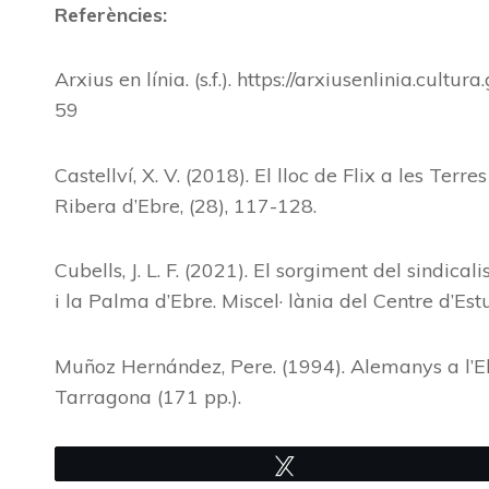
Referències:
Arxius en línia. (s.f.). https://arxiusenlinia.cu
59
Castellví, X. V. (2018). El lloc de Flix a les Terre
Ribera d’Ebre, (28), 117-128.
Cubells, J. L. F. (2021). El sorgiment del sindica
i la Palma d’Ebre. Miscel· lània del Centre d’Est
Muñoz Hernández, Pere. (1994). Alemanys a l’Eb
Tarragona (171 pp.).
Tweet