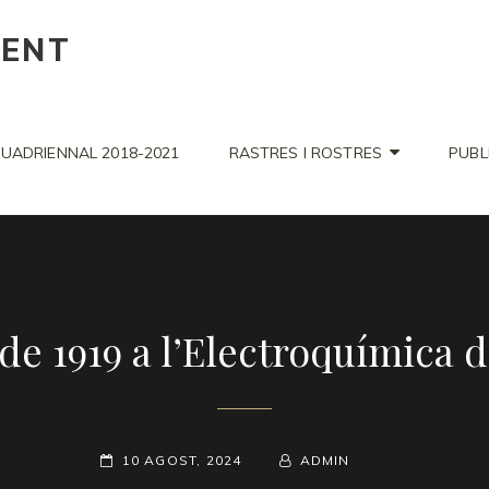
CENT
UADRIENNAL 2018-2021
RASTRES I ROSTRES
PUBL
de 1919 a l’Electroquímica d
POSTED-
10 AGOST, 2024
BY
BYLINE
ADMIN
ON
LINE