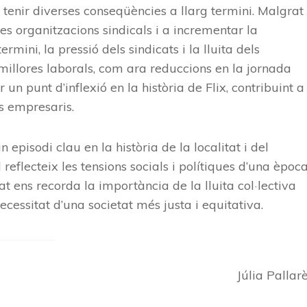
 tenir diverses conseqüències a llarg termini. Malgrat
les organitzacions sindicals i a incrementar la
rmini, la pressió dels sindicats i la lluita dels
illores laborals, com ara reduccions en la jornada
n punt d’inflexió en la història de Flix, contribuint a
ls empresaris.
episodi clau en la història de la localitat i del
reflecteix les tensions socials i polítiques d’una èpoc
t ens recorda la importància de la lluita col·lectiva
necessitat d’una societat més justa i equitativa.
Júlia Pallar