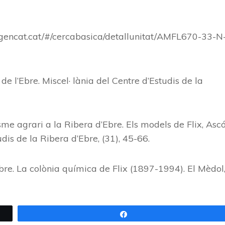
ltura.gencat.cat/#/cercabasica/detallunitat/AMFL670-33-N
s de l’Ebre. Miscel· lània del Centre d’Estudis de la
lisme agrari a la Ribera d’Ebre. Els models de Flix, Asc
udis de la Ribera d’Ebre, (31), 45-66.
re. La colònia química de Flix (1897-1994). El Mèdol
Share