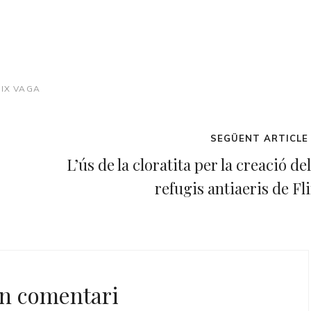
LIX
VAGA
Next
SEGÜENT ARTICLE
Post
L’ús de la cloratita per la creació de
refugis antiaeris de Fl
n comentari