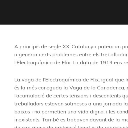
A principis de segle XX, Catalunya pateix un p
a generar certs problemes entre els treballador
l’Electroquímica de Flix. La data de 1919 ens re
La vaga de l’Electroquímica de Flix, igual que 
és la més coneguda la Vaga de la Canadenca, no 
l’acumulació de certes tensions i descontents 
treballadors estaven sotmesos a una jornada lab
baixos i no permetien una vida digna, i les con
inexistents. També es trobaven davant de la ma
de cap mena de protecció legal ni de representac