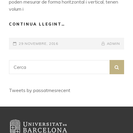
poden mesurar de forma horitzontal i vertical, tenen
volum i
CONTINUA LLEGINT…
MARIA
FRANCO:
EL
POSTED-
29 NOVEMBRE, 2016
REGISTRE
BY
BYLINE
ADMIN
ARQUEOLÒGIC:
ON
LINE
EL
Search
CAS
SEA
DE
for:
LA
CASA
CORRALES
Tweets by passatmesrecent
DEL
JACIMENT
DEL
BORN