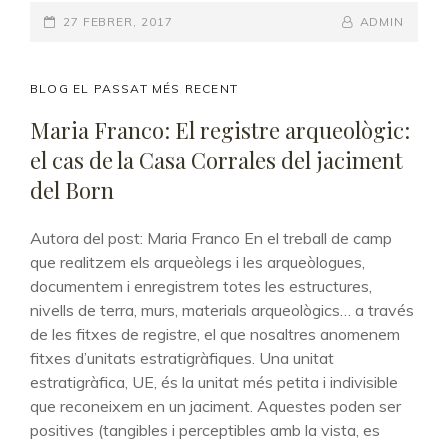
LES
POSTED-
27 FEBRER, 2017
ANÀLISIS
BY
BYLINE
ADMIN
DE
ON
LINE
RESTES
VEGETALS:
CAT
BLOG EL PASSAT MÉS RECENT
LES
LINKS
Maria Franco: El registre arqueològic:
GRANS
el cas de la Casa Corrales del jaciment
DESCONEGUDES
EN
del Born
L’ESTUDI
DELS
Autora del post: Maria Franco En el treball de camp
JACIMENTS
que realitzem els arqueòlegs i les arqueòlogues,
URBANS
documentem i enregistrem totes les estructures,
DELS
nivells de terra, murs, materials arqueològics… a través
PERÍODES
MÉS
de les fitxes de registre, el que nosaltres anomenem
RECENTS
fitxes d’unitats estratigràfiques. Una unitat
estratigràfica, UE, és la unitat més petita i indivisible
que reconeixem en un jaciment. Aquestes poden ser
positives (tangibles i perceptibles amb la vista, es