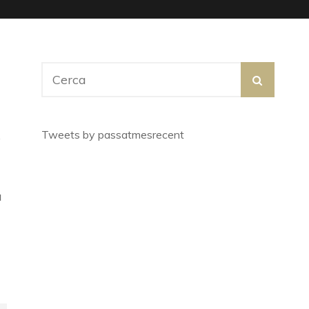
Search
SEARC
for:
Tweets by passatmesrecent
e
a