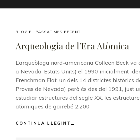
CAT
BLOG EL PASSAT MÉS RECENT
LINKS
Arqueologia de l’Era Atòmica
L’arqueòloga nord-americana Colleen Beck va co
a Nevada, Estats Units) el 1990 inicialment iden
Frenchman Flat, un dels 14 districtes històrics
Proves de Nevada) però és des del 1991, just u
estudiar estructures del segle XX, les estructu
atòmiques de gairebé 2.200
CONTINUA LLEGINT…
ARQUEOLOGIA
DE
L’ERA