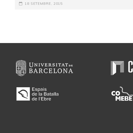
POSTED-
18 SETEMBRE, 2015
ATÒMICA
ON