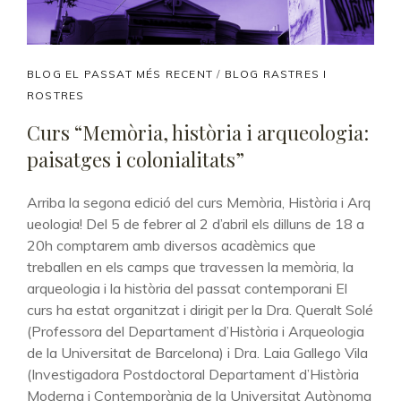
CAT
BLOG EL PASSAT MÉS RECENT
/
BLOG RASTRES I
LINKS
ROSTRES
Curs “Memòria, història i arqueologia:
paisatges i colonialitats”
Arriba la segona edició del curs Memòria, Història i Arq
ueologia! Del 5 de febrer al 2 d’abril els dilluns de 18 a
20h comptarem amb diversos acadèmics que
treballen en els camps que travessen la memòria, la
arqueologia i la història del passat contemporani El
curs ha estat organitzat i dirigit per la Dra. Queralt Solé
(Professora del Departament d’Història i Arqueologia
de la Universitat de Barcelona) i Dra. Laia Gallego Vila
(Investigadora Postdoctoral Departament d’Història
Moderna i Contemporània de la Universitat Autònoma