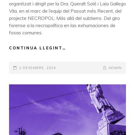
organitzat i dirigit per la Dra. Queralt Solé i Laia Gallego
Vila, en el marc de l’equip del Passat més Recent, del
projecte NECROPOL: Más allá del subtierro. Del giro
forense a la necropolítica en las exhumaciones de
fosas comunes
CONTINUA LLEGINT…
CURS
GAUDIR
UB
POSTED-
2 DESEMBRE, 2024
“MEMÒRIA,
BY
BYLINE
ADMIN
HISTÒRIA
ON
LINE
I
ARQUEOLOGIA”