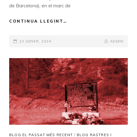
de Barcelona), en el marc de
CONTINUA LLEGINT…
CURS
“MEMÒRIA,
HISTÒRIA
POSTED-
23 GENER, 2024
I
BY
BYLINE
ADMIN
ARQUEOLOGIA:
ON
LINE
PAISATGES
I
COLONIALITATS”
CAT
BLOG EL PASSAT MÉS RECENT
/
BLOG RASTRES I