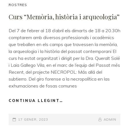
LINKS
ROSTRES
Curs “Memòria, història i arqueologia”
Del 7 de febrer al 18 d’abril els dimarts de 18 a 20.30h
comptarem amb diversos professionals i acadèmics
que treballen en els camps que travessen la memòria,
la arqueologia i la història del passat contemporani El
curs ha estat organitzat i dirigit per la Dra. Queralt Solé
i Laia Gallego Vila, en el marc de l’equip del Passat més
Recent, del projecte NECROPOL: Más allá del
subtierro. Del giro forense a la necropolítica en las
exhumaciones de fosas comunes
CONTINUA LLEGINT…
CURS
“MEMÒRIA,
HISTÒRIA
POSTED-
17 GENER, 2023
I
BY
BYLINE
ADMIN
ARQUEOLOGIA”
ON
LINE