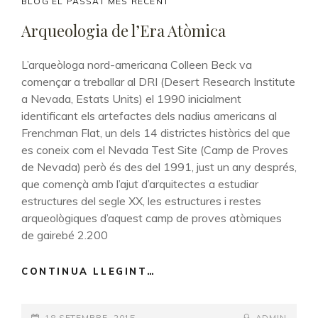
CAT
BLOG EL PASSAT MÉS RECENT
LINKS
Arqueologia de l’Era Atòmica
L’arqueòloga nord-americana Colleen Beck va
començar a treballar al DRI (Desert Research Institute
a Nevada, Estats Units) el 1990 inicialment
identificant els artefactes dels nadius americans al
Frenchman Flat, un dels 14 districtes històrics del que
es coneix com el Nevada Test Site (Camp de Proves
de Nevada) però és des del 1991, just un any després,
que començà amb l’ajut d’arquitectes a estudiar
estructures del segle XX, les estructures i restes
arqueològiques d’aquest camp de proves atòmiques
de gairebé 2.200
CONTINUA LLEGINT…
ARQUEOLOGIA
DE
L’ERA
POSTED-
18 SETEMBRE, 2015
BY
BYLINE
ADMIN