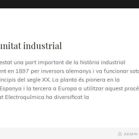
nitat industrial
tat una part important de la història industrial
nt en 1897 per inversors alemanys i va funcionar sot
ncipis del segle XX. La planta és pionera en la
a Espanya i la tercera a Europa a utilitzar aquest procé
tat Electroquímica ha diversificat la
BY
BYLINE
ADMIN