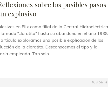
 Reflexiones sobre los posibles pasos
un explosivo
osivos en Flix como filial de la Central Hidroeléctric
o llamado “cloratita” hasta su abandono en el año 1938
 artículo exploramos una posible explicación de los
cción de la cloratita. Desconocemos el tipo y la
aría empleada. Tan solo
BY
BYLINE
ADMIN
LINE