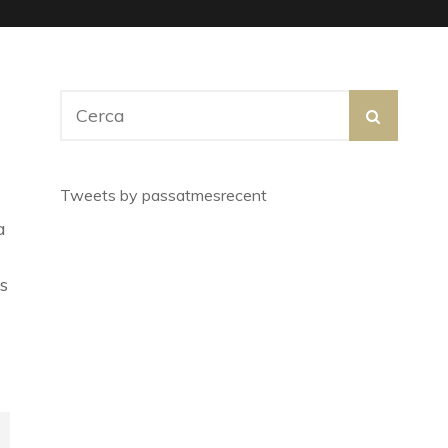
Search
SEARC
for:
Tweets by passatmesrecent
a
s