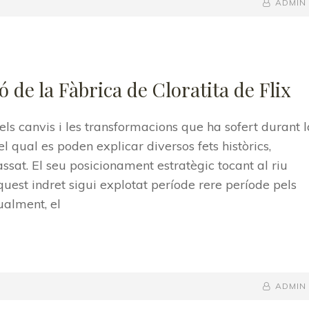
BY
BYLINE
ADMIN
LINE
 de la Fàbrica de Cloratita de Flix
 els canvis i les transformacions que ha sofert durant l
el qual es poden explicar diversos fets històrics,
assat. El seu posicionament estratègic tocant al riu
est indret sigui explotat període rere període pels
ualment, el
BY
BYLINE
ADMIN
LINE