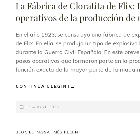
La Fábrica de Cloratita de Flix:
operativos de la producción de 
En el año 1923, se construyó una fábrica de expl
de Flix. En ella, se produjo un tipo de explosiv
durante la Guerra Civil Española. En este breve
pasos operativos que formaron parte en la produ
función exacta de la mayor parte de la maquin
CONTINUA LLEGINT…
LA
FÁBRICA
DE
POSTED-
13 AGOST, 2023
CLORATITA
DE
ON
FLIX:
REFLEXIONES
CAT
BLOG EL PASSAT MÉS RECENT
SOBRE
LINKS