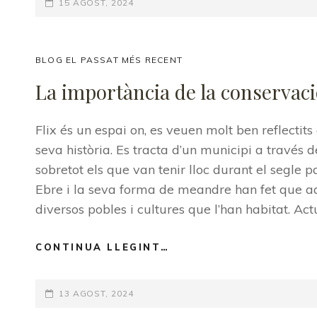
POSTED-
15 AGOST, 2024
LA
FÁBRICA
ON
DE
CLORATITA
CAT
BLOG EL PASSAT MÉS RECENT
DE
LINKS
FLIX:
La importància de la conservació
PERSPECTIVA
ARQUEOLÓGICA
Flix és un espai on, es veuen molt ben reflectits
SOBRE
LA
seva història. Es tracta d’un municipi a través d
SEGURIDAD
sobretot els que van tenir lloc durant el segle p
EN
Ebre i la seva forma de meandre han fet que aqu
INSTALACIONES
DE
diversos pobles i cultures que l’han habitat. Act
EXPLOSIVOS
CONTINUA LLEGINT…
LA
IMPORTÀNCIA
DE
POSTED-
13 AGOST, 2024
LA
CONSERVACIÓ
ON