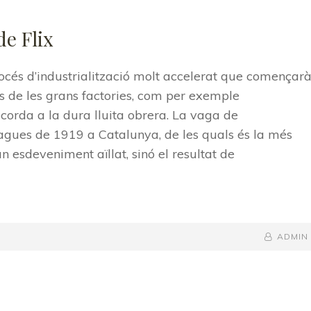
de Flix
rocés d’industrialització molt accelerat que començar
s de les grans factories, com per exemple
ecorda a la dura lluita obrera. La vaga de
 vagues de 1919 a Catalunya, de les quals és la més
esdeveniment aïllat, sinó el resultat de
BY
BYLINE
ADMIN
LINE